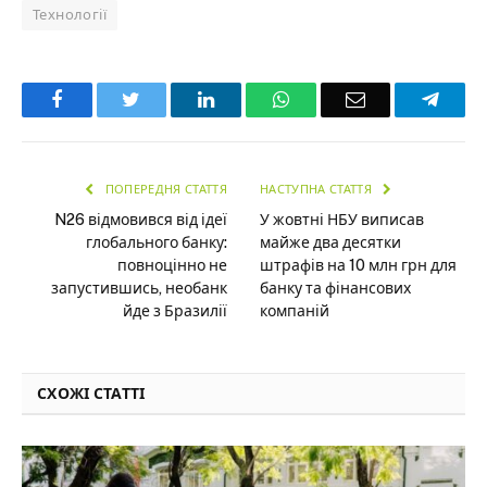
Технології
Facebook
Twitter
LinkedIn
WhatsApp
Email
Teleg
ПОПЕРЕДНЯ СТАТТЯ
НАСТУПНА СТАТТЯ
N26 відмовився від ідеї
У жовтні НБУ виписав
глобального банку:
майже два десятки
повноцінно не
штрафів на 10 млн грн для
запустившись, необанк
банку та фінансових
йде з Бразилії
компаній
СХОЖІ СТАТТІ