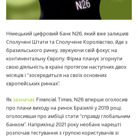
Німецький цифровий банк N26, який вже залишив
Сполучені Штати та Сполучене Королівство, йде з
бразильського ринку, звужуючи свій фокус на
континентальну Європу. Фірма планує згорнути
свою діяльність в країні протягом наступних двох
місяців і “зосередиться на своїх основних
європейських ринках”.
Як
зазначає
Financial Times, N26 вперше оголосив
про плани виходу на ринок Бразилії у 2019 році,
оголосивши про амбіції стати “справді глобальним
банком”. Наприкінці 2021 року необанк нарешті
розпочав тестування з групою користувачів зі