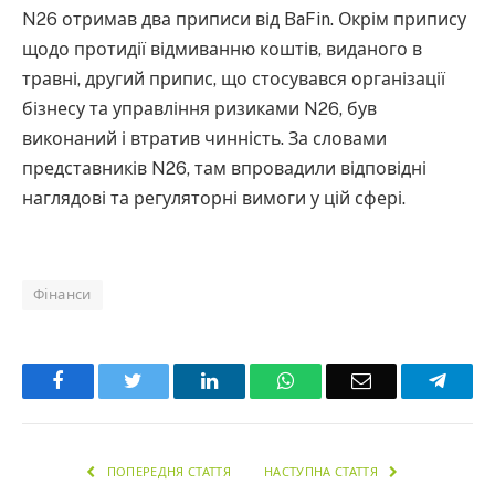
N26 отримав два приписи від BaFin. Окрім припису
щодо протидії відмиванню коштів, виданого в
травні, другий припис, що стосувався організації
бізнесу та управління ризиками N26, був
виконаний і втратив чинність. За словами
представників N26, там впровадили відповідні
наглядові та регуляторні вимоги у цій сфері.
Фінанси
Facebook
Twitter
LinkedIn
WhatsApp
Email
Teleg
ПОПЕРЕДНЯ СТАТТЯ
НАСТУПНА СТАТТЯ