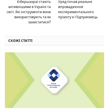
Кібершахраї стають
Уряд почав реальне
активнішими в Україні та
впровадження
світі. Які інструменти вони
експериментального
використовують та як
проєкту е-Підприємець
захиститися?
СХОЖІ СТАТТІ