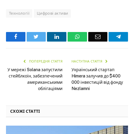
Технології
Цифрові активи
Facebook
Twitter
LinkedIn
WhatsApp
Email
Teleg
ПОПЕРЕДНЯ СТАТТЯ
НАСТУПНА СТАТТЯ
У мережі Solana запустили
Український стартап
стейблкоїн, забезпечений
Himera залучив до $400
американськими
000 інвестицій від фонду
облігаціями
Nezlamni
СХОЖІ СТАТТІ