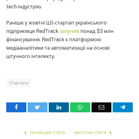
tech індустрію.
Раніше у жовтні ШІ-стартап українського
підприємця RedTrack
залучив
понад $3 млн
фінансування. RedTrack є платформою
медіааналітики та автоматизації на основі
штучного інтелекту.
Стартапи
Facebook
Twitter
LinkedIn
WhatsApp
Email
Teleg
ПОПЕРЕДНЯ СТАТТЯ
НАСТУПНА СТАТТЯ