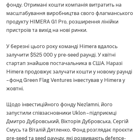
фонду. Отримані кошти компанія витратить на
масштабування виробництва свого флагманського
продукту HIMERA G1 Pro, розширення лінійки
пристроїв та вихід на нові ринки.
У березні цього року команді Himera вдалось
залучити $525 000 у pre-seed раунді. У квітні
стартап знайшов постачальника в США. Наразі
Himera продовжує залучати кошти у новому раунді
– фонд Green Flag Ventures інвестував у Himera у
жовтні.
Щодо інвестиційного фонду Nezlamni, його
запустили співзасновники Uklon – підприємці
Дмитро Дубровський, Вікторія Дубровська, Сергій
Смусь та Віталій Дятленко. Фонд розглядає проєкти
pre-seed та seed раунду, які розвивають defence-