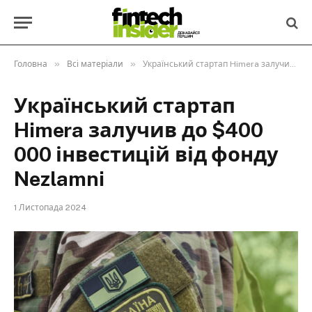
»
»
Головна
Всі матеріали
Український стартап Himera залучив до $400 000 інвестицій від фонду Nezlamni
Український стартап
Himera залучив до $400
000 інвестицій від фонду
Nezlamni
1 Листопада 2024