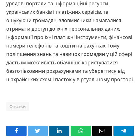
урядові портали та інформаційні ресурси
українських банків і платіжних сервісів, та
ошукуючи громадян, зловмисники намагалися
отримати доступ до їхніх персональних даних,
інформації про їхні платіжні інструменти, фінансові
номери телефонів та кошти на рахунках. Тому
поліпшення знань та навичок громадян у цій сфері
дасть їм можливість обачніше користуватися
безготівковими розрахунками та уберегтися від
шахрайських схем і пасток у віртуальному просторі.
Фінанси
Facebook
Twitter
LinkedIn
WhatsApp
Email
Teleg