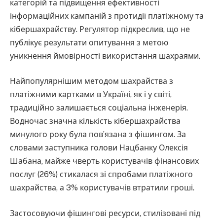
категорій та підвищення ефективності
інформаційних кампаній з протидії платіжному та
кібершахрайству. Регулятор підкреслив, що не
публікує результати опитування з метою
уникнення ймовірності використання шахраями.
Найпопулярнішим методом шахрайства з
платіжними картками в Україні, як і у світі,
традиційно залишається соціальна інженерія.
Водночас значна кількість кібершахрайства
минулого року була пов’язана з фішингом. За
словами заступника голови Нацбанку Олексія
Шабана, майже чверть користувачів фінансових
послуг (26%) стикалася зі спробами платіжного
шахрайства, а 3% користувачів втратили гроші.
Застосовуючи фішингові ресурси, стилізовані під