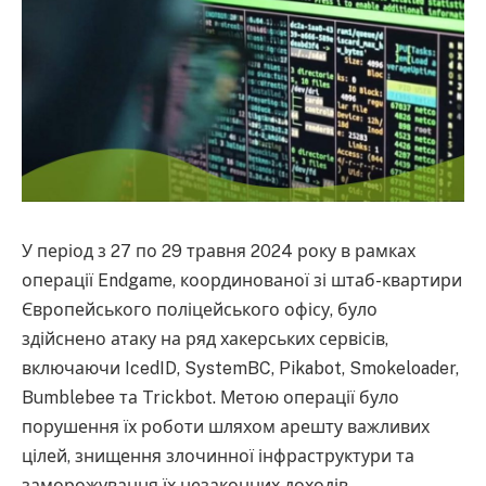
У період з 27 по 29 травня 2024 року в рамках
операції Endgame, координованої зі штаб-квартири
Європейського поліцейського офісу, було
здійснено атаку на ряд хакерських сервісів,
включаючи IcedID, SystemBC, Pikabot, Smokeloader,
Bumblebee та Trickbot. Метою операції було
порушення їх роботи шляхом арешту важливих
цілей, знищення злочинної інфраструктури та
заморожування їх незаконних доходів.