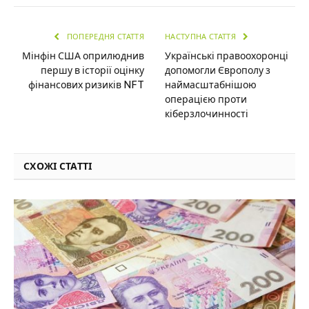
ПОПЕРЕДНЯ СТАТТЯ
НАСТУПНА СТАТТЯ
Мінфін США оприлюднив
Українські правоохоронці
першу в історії оцінку
допомогли Європолу з
фінансових ризиків NFT
наймасштабнішою
операцією проти
кіберзлочинності
СХОЖІ СТАТТІ