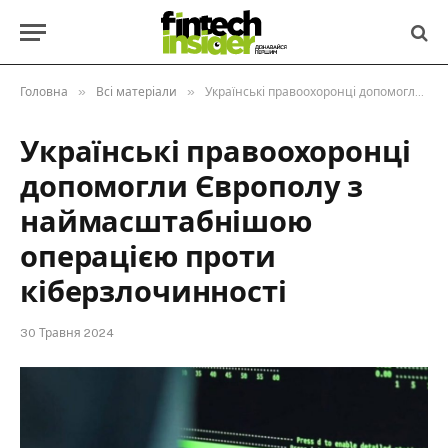
»
»
Головна
Всі матеріали
Українські правоохоронці допомогли Європолу з наймасштабнішою операцією проти кіберзлочинності
Українські правоохоронці
допомогли Європолу з
наймасштабнішою
операцією проти
кіберзлочинності
30 Травня 2024