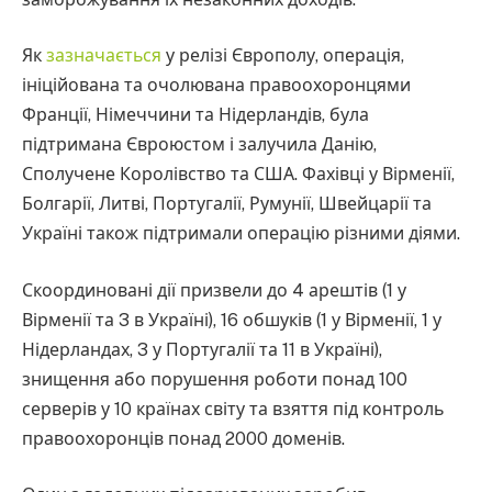
Як
зазначається
у релізі Європолу, операція,
ініційована та очолювана правоохоронцями
Франції, Німеччини та Нідерландів, була
підтримана Євроюстом і залучила Данію,
Сполучене Королівство та США. Фахівці у Вірменії,
Болгарії, Литві, Португалії, Румунії, Швейцарії та
Україні також підтримали операцію різними діями.
Скоординовані дії призвели до 4 арештів (1 у
Вірменії та 3 в Україні), 16 обшуків (1 у Вірменії, 1 у
Нідерландах, 3 у Португалії та 11 в Україні),
знищення або порушення роботи понад 100
серверів у 10 країнах світу та взяття під контроль
правоохоронців понад 2000 доменів.