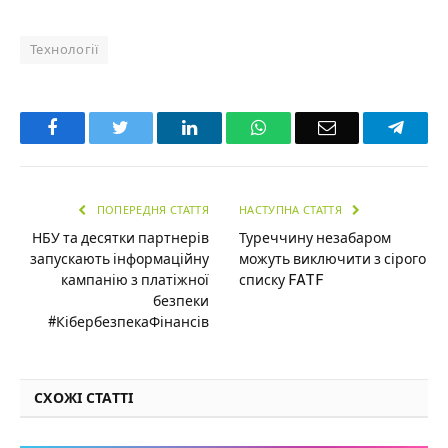
Технології
Facebook
Twitter
LinkedIn
WhatsApp
Email
Teleg
ПОПЕРЕДНЯ СТАТТЯ
НАСТУПНА СТАТТЯ
НБУ та десятки партнерів
Туреччину незабаром
запускають інформаційну
можуть виключити з сірого
кампанію з платіжної
списку FATF
безпеки
#КібербезпекаФінансів
СХОЖІ СТАТТІ