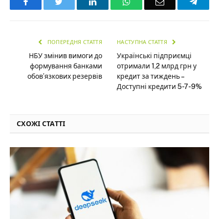
Facebook
Twitter
LinkedIn
WhatsApp
Email
Teleg
ПОПЕРЕДНЯ СТАТТЯ
НАСТУПНА СТАТТЯ
НБУ змінив вимоги до
Українські підприємці
формування банками
отримали 1,2 млрд грн у
обов’язкових резервів
кредит за тиждень –
Доступні кредити 5-7-9%
СХОЖІ СТАТТІ