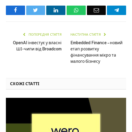
Facebook
Twitter
LinkedIn
WhatsApp
Email
Teleg
ПОПЕРЕДНЯ СТАТТЯ
НАСТУПНА СТАТТЯ
OpenAI інвестує у власні
Embedded Finance – новий
ШІ-чипи від Broadcom
етап розвитку
фінансування мікро та
малого бізнесу
СХОЖІ СТАТТІ