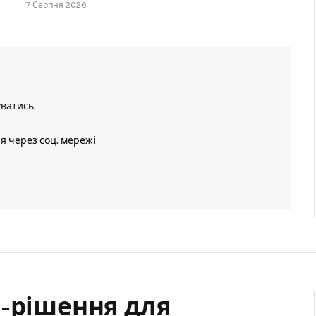
7 Серпня 2026
уватись
.
ія через соц. мережі
І-рішення для