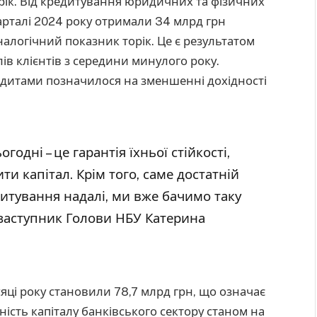
 рік. Від кредитування юридичних та фізичних
арталі 2024 року отримали 34 млрд грн
алогічний показник торік. Це є результатом
в клієнтів з середини минулого року.
дитами позначилося на зменшенні дохідності
одні – це гарантія їхньої стійкості,
ти капітал. Крім того, саме достатній
дитування надалі, ми вже бачимо таку
 заступник Голови НБУ Катерина
сяці року становили 78,7 млрд грн, що означає
ність капіталу банківського сектору станом на