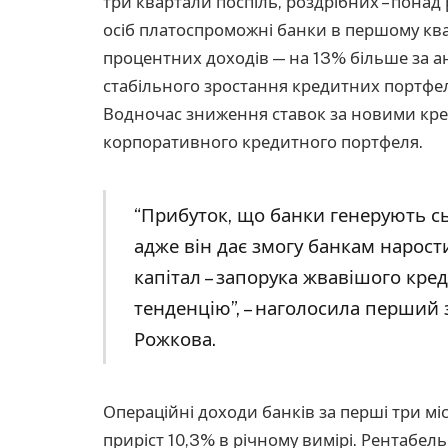
три квартали поспіль, роздрібних – понад
осіб платоспроможні банки в першому кв
процентних доходів — на 13% більше за ан
стабільного зростання кредитних портфелі
Водночас зниження ставок за новими кре
корпоративного кредитного портфеля.
“Прибуток, що банки генерують сьог
адже він дає змогу банкам нарости
капітал – запорука жвавішого кре
тенденцію”, – наголосила перший
Рожкова.
Операційні доходи банків за перші три мі
приріст 10,3% в річному вимірі. Рентабель