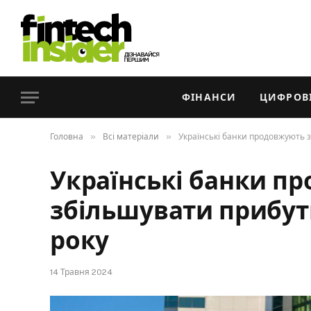
ФІНАНСИ
ЦИФРОВІ
»
»
Головна
Всі матеріали
Українські банки продовжують 
Українські банки п
збільшувати прибут
року
14 Травня 2024