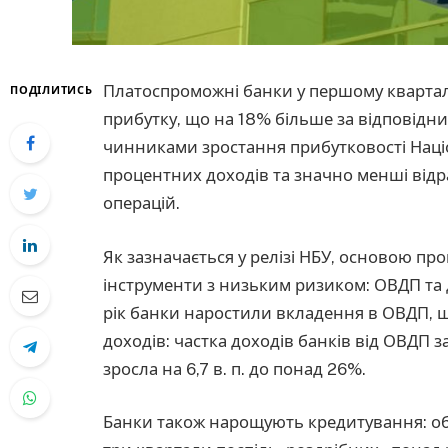
Платоспроможні банки у першому квартал
ПОДІЛИТИСЬ
прибутку, що на 18% більше за відповідн
чинниками зростання прибутковості Нац
процентних доходів та значно менші відр
операцій.
Як зазначається у релізі НБУ, основою пр
інструменти з низьким ризиком: ОВДП та 
рік банки наростили вкладення в ОВДП, 
доходів: частка доходів банків від ОВДП за 
зросла на 6,7 в. п. до понад 26%.
Банки також нарощують кредитування: об