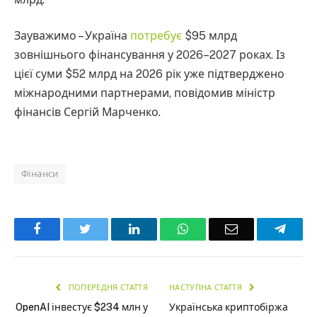
Зауважимо – Україна
потребує
$95 млрд
зовнішнього фінансування у 2026–2027 роках. Із
цієї суми $52 млрд на 2026 рік уже підтверджено
міжнародними партнерами, повідомив міністр
фінансів Сергій Марченко.
Фінанси
Facebook
Twitter
LinkedIn
WhatsApp
Email
Teleg
ПОПЕРЕДНЯ СТАТТЯ
НАСТУПНА СТАТТЯ
OpenAI інвестує $234 млн у
Українська криптобіржа