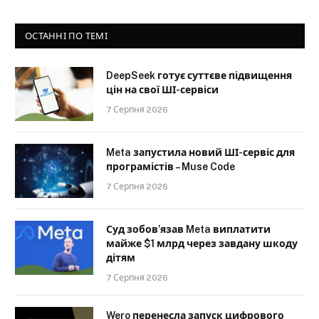
ОСТАННІ ПО ТЕМІ
DeepSeek готує суттєве підвищення
цін на свої ШІ-сервіси
7 Серпня 2026
Meta запустила новий ШІ-сервіс для
програмістів – Muse Code
7 Серпня 2026
Суд зобов’язав Meta виплатити
майже $1 млрд через завдану шкоду
дітям
7 Серпня 2026
Wero перенесла запуск цифрового