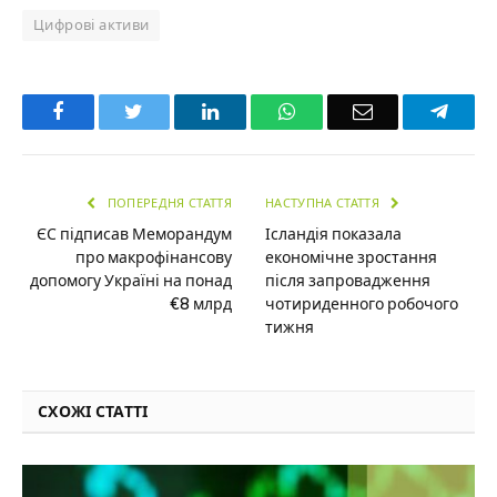
Цифрові активи
Facebook
Twitter
LinkedIn
WhatsApp
Email
Teleg
ПОПЕРЕДНЯ СТАТТЯ
НАСТУПНА СТАТТЯ
ЄС підписав Меморандум
Ісландія показала
про макрофінансову
економічне зростання
допомогу Україні на понад
після запровадження
€8 млрд
чотириденного робочого
тижня
СХОЖІ СТАТТІ