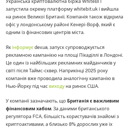
Українська криптовалютна біржа WhiteBIT
запустила окрему платформу whitebit.uk і вийшла
на ринок Великої Британії. Компанія також відкрила
офіс у лондонському районі Кенері-Ворф, який є
одним із фінансових центрів міста.
Як
інформує
dev.ua, запуск супроводжується
рекламною кампанією на площі Пікаділлі в Лондоні.
Це один із найбільших рекламних майданчиків у
світі після Таймс-сквер. Наприкінці 2025 року
компанія вже проводила аналогічну кампанію в
Нью-Йорку під час
виходу
на ринок США.
У компанії зазначають, що
Британія є важливим
фінансовим хабом
. За даними британського
регулятора FCA, більшість користувачів знайомі з
криптоактивами, а близько 8% дорослих уже їх