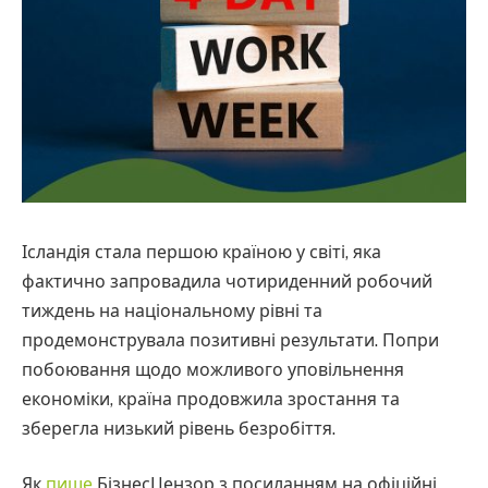
Ісландія стала першою країною у світі, яка
фактично запровадила чотириденний робочий
тиждень на національному рівні та
продемонструвала позитивні результати. Попри
побоювання щодо можливого уповільнення
економіки, країна продовжила зростання та
зберегла низький рівень безробіття.
Як
пише
БізнесЦензор з посиланням на офіційні