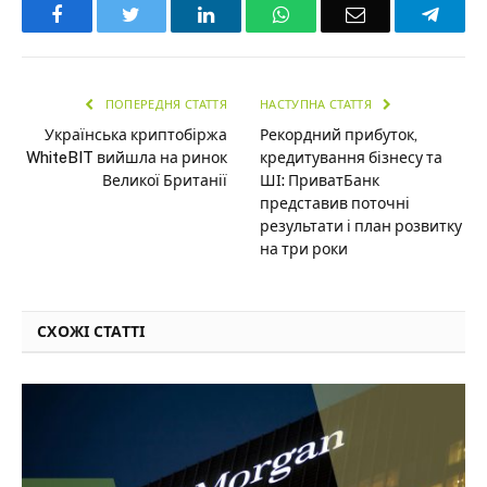
Facebook
Twitter
LinkedIn
WhatsApp
Email
Teleg
ПОПЕРЕДНЯ СТАТТЯ
НАСТУПНА СТАТТЯ
Українська криптобіржа
Рекордний прибуток,
WhiteBIT вийшла на ринок
кредитування бізнесу та
Великої Британії
ШІ: ПриватБанк
представив поточні
результати і план розвитку
на три роки
СХОЖІ СТАТТІ