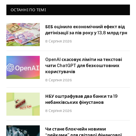
ОСТАННІ ПО ТЕМІ
БЕБ оцінило економічний ефект від
детінізації за пів року у 13,8 млрд грн
8 Серпня 2026
OpenAI скасовує ліміти на текстові
чати ChatGPT для безкоштовних
користувачів
8 Серпня 2026
НБУ оштрафував два банки та 19
небанківських фінустанов
8 Серпня 2026
Чи стане блокчейн новими
“рейками” для світової фінансової