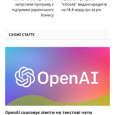
запустили програму з
“єОселя” видано кредитів
підтримки українського
на 14,4 млрд грн за рік
бізнесу
СХОЖІ СТАТТІ
OpenAI скасовує ліміти на текстові чати