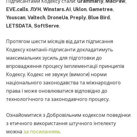
Підписантами Кодексу стали:
Grammarly
,
MacPaw
,
EVE.calls
,
ЛУН
,
Winstars.AI
,
Uklon
,
Gametree
,
Youscan
,
Valtech
,
DroneUa
,
Preply
,
Blue
Bird
,
LETSDATA
,
SoftServe
.
Протягом шести місяців від дати підписання
Кодексу компанії-підписанти докладатимуть
максимальних зусиль для підготовки до
впровадження процесу імплементації принципів
Кодексу. Кодекс не звужує (вимоги) норми
національного законодавства та міжнародного
права і може оновлюватися відповідно до
технологічного та законодавчого процесу.
Ознайомитися з Добровільним кодексом поведінки
з етичного використання штучного інтелекту
можна
за посиланням
.