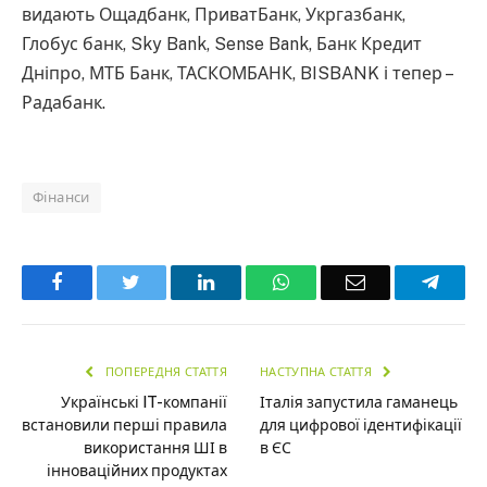
видають Ощадбанк, ПриватБанк, Укргазбанк,
Глобус банк, Sky Bank, Sense Bank, Банк Кредит
Дніпро, МТБ Банк, ТАСКОМБАНК, BISBANK і тепер –
Радабанк.
Фінанси
Facebook
Twitter
LinkedIn
WhatsApp
Email
Teleg
ПОПЕРЕДНЯ СТАТТЯ
НАСТУПНА СТАТТЯ
Українські IT-компанії
Італія запустила гаманець
встановили перші правила
для цифрової ідентифікації
використання ШІ в
в ЄС
інноваційних продуктах