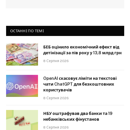
ОСТАННІ ПО ТЕМІ
БЕБ оцінило економічний ефект від
детінізації за пів року у 13,8 млрд грн
8 Серпня 2026
OpenAI скасовує ліміти на текстові
чати ChatGPT для безкоштовних
користувачів
8 Серпня 2026
НБУ оштрафував два банки та 19
небанківських фінустанов
8 Серпня 2026