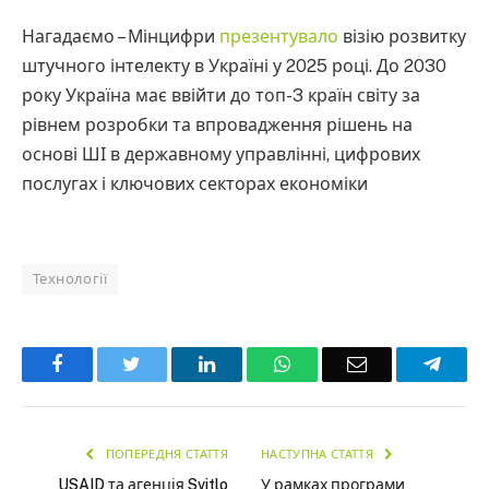
Нагадаємо – Мінцифри
презентувало
візію розвитку
штучного інтелекту в Україні у 2025 році. До 2030
року Україна має ввійти до топ-3 країн світу за
рівнем розробки та впровадження рішень на
основі ШІ в державному управлінні, цифрових
послугах і ключових секторах економіки
Технології
Facebook
Twitter
LinkedIn
WhatsApp
Email
Teleg
ПОПЕРЕДНЯ СТАТТЯ
НАСТУПНА СТАТТЯ
USAID та агенція Svitlo
У рамках програми