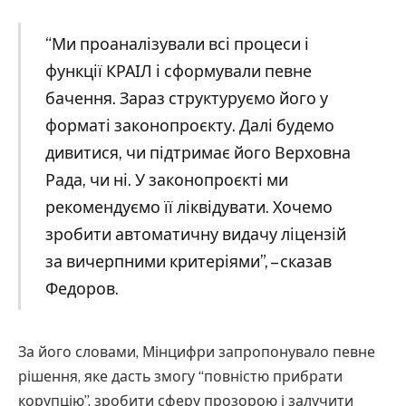
“Ми проаналізували всі процеси і
функції КРАІЛ і сформували певне
бачення. Зараз структуруємо його у
форматі законопроєкту. Далі будемо
дивитися, чи підтримає його Верховна
Рада, чи ні. У законопроєкті ми
рекомендуємо її ліквідувати. Хочемо
зробити автоматичну видачу ліцензій
за вичерпними критеріями”, – сказав
Федоров.
За його словами, Мінцифри запропонувало певне
рішення, яке дасть змогу “повністю прибрати
корупцію”, зробити сферу прозорою і залучити