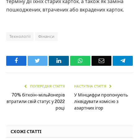
терміну дії їхніх старих карток, а також як заміна
пошкоджених, втрачених або вкрадених карток.
Технології
Фінанси
Facebook
Twitter
LinkedIn
WhatsApp
Email
Teleg
ПОПЕРЕДНЯ СТАТТЯ
НАСТУПНА СТАТТЯ
70% біткоїн-мільйонерів
У Мінцифри пропонують
втратили свій статус у 2022
ліквідувати комісію з
році
азартних ігор
СХОЖІ СТАТТІ