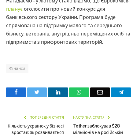
Нагадаємо – у лютому стало відомо, що Єврокомісія
планує
оголосити про новий конкурс для
банківського сектору України. Програма буде
спрямована на підтримку малого та середнього
бізнесу, ветеранів, внутрішньо переміщених осіб та
підприємств з прифронтових територій.
Фінанси
Facebook
Twitter
LinkedIn
WhatsApp
Email
Teleg
ПОПЕРЕДНЯ СТАТТЯ
НАСТУПНА СТАТТЯ
Кількість українок у бізнесі
Tether заблокував $28
зростає: як розвивається
мільйонів на російській