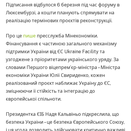
Підписання відбулося 6 березня під час форуму в
Люксембурзі, а кошти планують спрямувати на
реалізацію термінових проєктів реконструкції.
Про це
пише
пресслужба Мінекономіки.
Фінансування є частиною загального механізму
підтримки України від ЄС Ukraine Facility та
узгоджене з пріоритетами українського уряду. За
словами Першого віцепрем’єр-міністра – Міністра
економіки України Юлії Свириденко, кожен
реалізований проєкт наближає Україну до ЄС,
зміцнюючи її стійкість та інтеграцію до
європейської спільноти.
Президентка ЄІБ Надя Кальвіньо підкреслила, що
безпека України – це безпека Європейського Союзу,
і ця угода дозволить здійснювати критично важливі