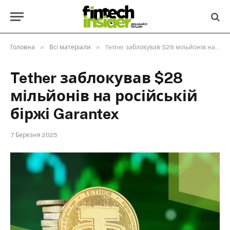
»
»
Головна
Всі матеріали
Tether заблокував $28 мільйонів на російській біржі Garantex
Tether заблокував $28
мільйонів на російській
біржі Garantex
7 Березня 2025