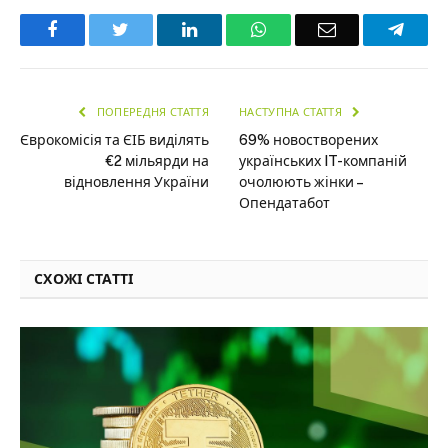
Facebook
Twitter
LinkedIn
WhatsApp
Email
Teleg
ПОПЕРЕДНЯ СТАТТЯ
НАСТУПНА СТАТТЯ
Єврокомісія та ЄІБ виділять
69% новостворених
€2 мільярди на
українських IT-компаній
відновлення України
очолюють жінки –
Опендатабот
СХОЖІ СТАТТІ