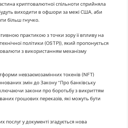
астина криптовалютної спільноти сприйняла
будуть виходити в офшори за межі США, аби
ти більш гнучко.
тивною практикою з точки зору її впливу на
о-технічної політики (OSTP)), який пропонується
птовалюти з використанням механізму
атформи невзаємозамінних токенів (NFT)
нованих змін до Закону “Про банківську
 включаючи закони про боротьбу з викриттям
ваних грошових переказів, які можуть бути
их послуг у документі згадується нова