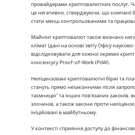
провайдерами криптовалютних послуг. Ч
це негативно, стверджуючи, що компанії 
стати менш контрольованими та працюва
Майнінг криптовалют також визнано нега
клімат (дані на основі звіту Офісу науков
відслідковувати для кожної окремої кри
консенсусу Proof-of-Work (PoW).
Неліцензовані криптовалютні біржі та пл
стануть прямо незаконними після запропо
таємницю” та інших пов’язаних законів,
злочинів, а також закони проти неліцензо
ініційовані в майбутньому.
У контексті сприяння доступу до фінансов