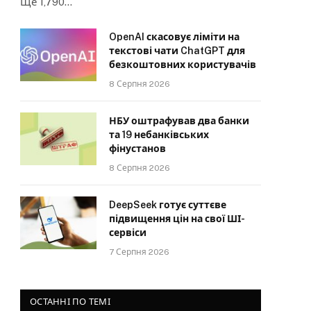
Ще 1,790…
OpenAI скасовує ліміти на
текстові чати ChatGPT для
безкоштовних користувачів
8 Серпня 2026
НБУ оштрафував два банки
та 19 небанківських
фінустанов
8 Серпня 2026
DeepSeek готує суттєве
підвищення цін на свої ШІ-
сервіси
7 Серпня 2026
ОСТАННІ ПО ТЕМІ