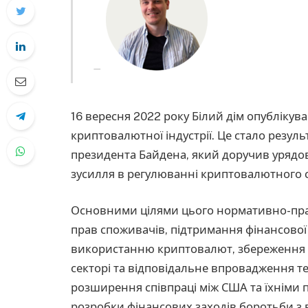
16 вересня 2022 року Білий дім опубліку
криптовалютної індустрії. Це стало резу
президента Байдена, який доручив урядо
зусилля в регулюванні криптовалютного с
Основними цілями цього нормативно-прав
прав споживачів, підтримання фінансової
використанню криптовалют, збереження л
секторі та відповідальне впровадження т
розширення співпраці між США та їхніми п
розробки фінансових заходів боротьби з 