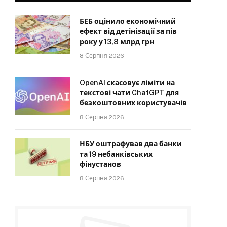
БЕБ оцінило економічний
ефект від детінізації за пів
року у 13,8 млрд грн
8 Серпня 2026
OpenAI скасовує ліміти на
текстові чати ChatGPT для
безкоштовних користувачів
8 Серпня 2026
НБУ оштрафував два банки
та 19 небанківських
фінустанов
8 Серпня 2026