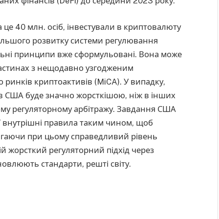
них фінансів (DeFi) до середини 2023 року.
 це 40 млн. осіб, інвестували в криптовалюту
альшого розвитку системи регулювання
льні принципи вже сформульовані. Вона може
частинах з нещодавно узгодженим
ринків криптоактивів (MiCA). У випадку,
 США буде значно жорсткішою, ніж в інших
ному регуляторному арбітражу. Завдання США
ої внутрішні правила таким чином, щоб
рігаючи при цьому справедливий рівень
вій жорсткий регуляторний підхід через
новлюють стандарти, решті світу.