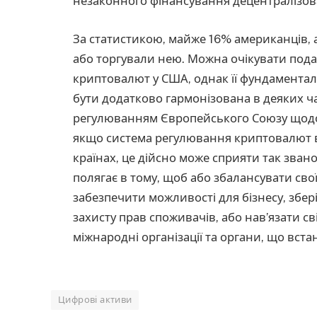
незаконного фінансування децентралізова
За статистикою, майже 16% американців, а
або торгували нею. Можна очікувати под
криптовалют у США, однак її фундамента
бути додатково гармонізована в деяких 
регулюванням Європейського Союзу щодо 
якщо система регулювання криптовалют в
країнах, це дійсно може сприяти так зва
полягає в тому, щоб або збалансувати св
забезпечити можливості для бізнесу, збе
захисту прав споживачів, або нав’язати с
міжнародні організації та органи, що вста
Цифрові активи