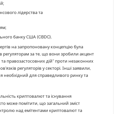
й;
сового лідерства та
ям;
ьного банку США (CBDC).
пертів на запропоновану концепцію була
в регуляторам за те, що вони зробили акцент
 та правозастосовних дій” проти незаконних
в’язків регуляторів у секторі. Інші заявили,
я необхідний для справедливого ринку та
льність криптовалют та існування
хто може помітити, що загальний зміст
нтролю над емітентами криптовалют та