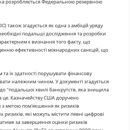
яка розробляється Федеральною резервною
) також згадується як одна з амбіцій уряду
 необхідні подальші дослідження та розробки
Характерним є визнання того факту, що
енню ефективності міжнародних санкцій, що
 та їх здатності порушувати фінансову
ювати належним чином. У документі згадується
до “подальшої хвилі банкрутств, яка знищила
на це, Казначейству США доручено
 з метою пом’якшення як ризиків
их ризиків, які можуть містити певні цифрові
датиме за завершення оцінки ризиків