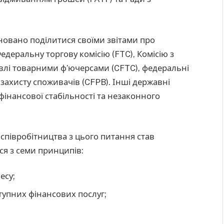
новано поділитися своїми звітами про
деральну торгову комісію (FTC), Комісію з
ргівлі товарними ф’ючерсами (CFTC), федеральні
 захисту споживачів (CFPB). Інші державні
фінансової стабільності та незаконного
співробітництва з цього питання став
я з семи принципів:
есу;
тупних фінансових послуг;