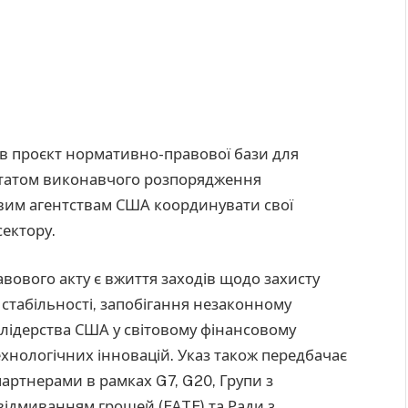
вав проєкт нормативно-правової бази для
льтатом виконавчого розпорядження
вим агентствам США координувати свої
ектору.
ового акту є вжиття заходів щодо захисту
 стабільності, запобігання незаконному
ідерства США у світовому фінансовому
ехнологічних інновацій. Указ також передбачає
артнерами в рамках G7, G20, Групи з
відмиванням грошей (FATF) та Ради з