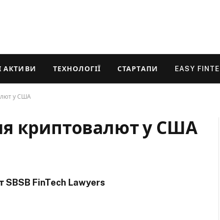
 АКТИВИ
ТЕХНОЛОГІЇ
СТАРТАПИ
EASY FINT
алют у США
ня криптовалют у США
 SBSB FinTech Lawyers