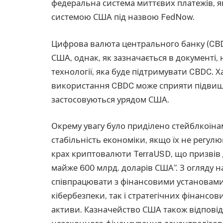
федеральна система миттєвих платежів, 
системою США під назвою FedNow.
Цифрова валюта центрального банку (CBDC
США, однак, як зазначається в документі,
технології, яка буде підтримувати CBDC. 
використання CBDC може сприяти підвищ
застосовуються урядом США.
Окрему увагу було приділено стейблкоїнам
стабільність економіки, якщо їх не регул
крах криптовалюти TerraUSD, що призвів 
майже 600 млрд. доларів США”. З огляду 
співпрацювати з фінансовими установами
кібербезпеки, так і стратегічних фінансов
активи. Казначейство США також відпові