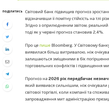
Світовий банк підвищив прогноз зростання
ПОДІЛИТИСЬ
відзначивши її помітну стійкість на тлі р
Згідно з оприлюдненим звітом, реальни
тоді як у червні прогноз становив 2,4%.
Про це
пише
Bloomberg. У Світовому банк
виявилася більш витривалою, ніж очікув
залишаються зміщеними в бік погіршення
торговельних конфліктів і підвищення ми
Прогноз на
2026 рік передбачає незнач
який виявився сильнішим, ніж очікували 
світової торгівлі, коли компанії та спож
запровадження мит адміністрацією прези