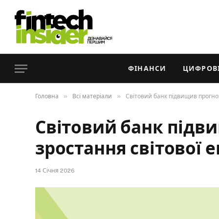
ФІНАНСИ
ЦИФРОВІ
»
»
Головна
Всі матеріали
Світовий банк підвищив прогноз
Світовий банк підв
зростання світової 
14 Січня 2026