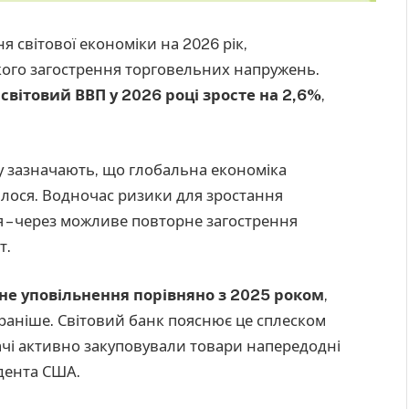
 світової економіки на 2026 рік,
ізкого загострення торговельних напружень.
й
світовий ВВП у 2026 році зросте на 2,6%
,
у зазначають, що глобальна економіка
алося. Водночас ризики для зростання
 – через можливе повторне загострення
т.
не уповільнення порівняно з 2025 роком
,
раніше. Світовий банк пояснює це сплеском
ивачі активно закуповували товари напередодні
дента США.