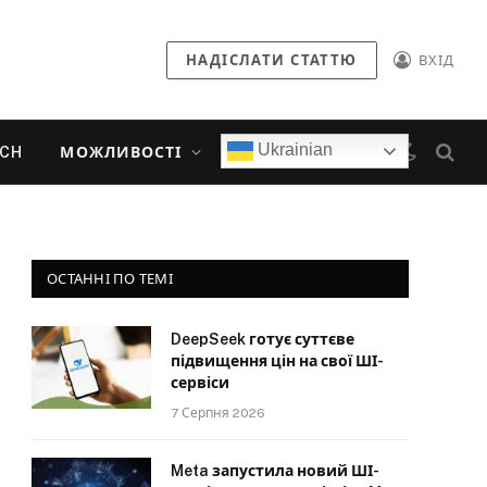
НАДІСЛАТИ СТАТТЮ
ВХІД
Ukrainian
ECH
МОЖЛИВОСТІ
ОСТАННІ ПО ТЕМІ
DeepSeek готує суттєве
підвищення цін на свої ШІ-
сервіси
7 Серпня 2026
Meta запустила новий ШІ-