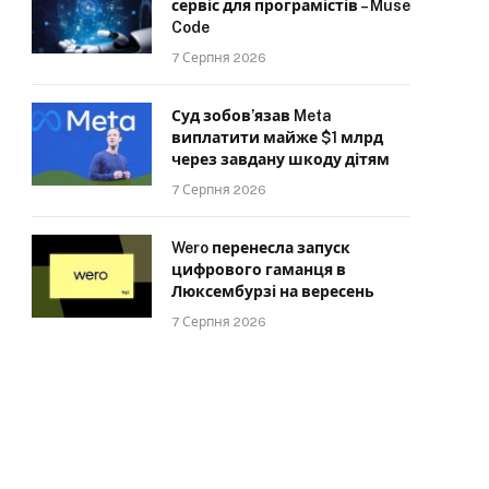
сервіс для програмістів – Muse
Code
7 Серпня 2026
Суд зобов’язав Meta
виплатити майже $1 млрд
через завдану шкоду дітям
7 Серпня 2026
Wero перенесла запуск
цифрового гаманця в
Люксембурзі на вересень
7 Серпня 2026