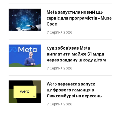
Meta запустила новий ШІ-
сервіс для програмістів – Muse
Code
7 Серпня 2026
Суд зобов’язав Meta
виплатити майже $1 млрд
через завдану шкоду дітям
7 Серпня 2026
Wero перенесла запуск
цифрового гаманця в
Люксембурзі на вересень
7 Серпня 2026