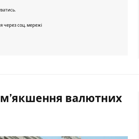
уватись
.
ія через соц. мережі
ом’якшення валютних