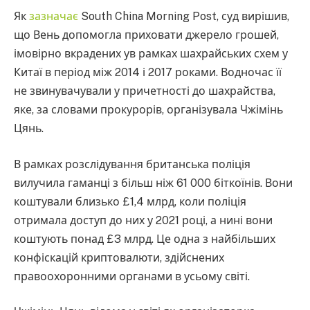
Як
зазначає
South China Morning Post, суд вирішив,
що Вень допомогла приховати джерело грошей,
імовірно вкрадених ув рамках шахрайських схем у
Китаї в період між 2014 і 2017 роками. Водночас її
не звинувачували у причетності до шахрайства,
яке, за словами прокурорів, організувала Чжімінь
Цянь.
В рамках розслідування британська поліція
вилучила гаманці з більш ніж 61 000 біткоїнів. Вони
коштували близько £1,4 млрд, коли поліція
отримала доступ до них у 2021 році, а нині вони
коштують понад £3 млрд. Це одна з найбільших
конфіскацій криптовалюти, здійснених
правоохоронними органами в усьому світі.