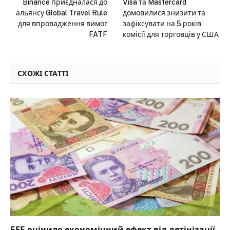
Binance приєдналася до
Visa та Mastercard
альянсу Global Travel Rule
домовилися знизити та
для впровадження вимог
зафіксувати на 5 років
FATF
комісії для торговців у США
СХОЖІ СТАТТІ
БЕБ оцінило економічний ефект від детінізації