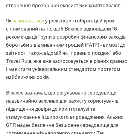
створення прозорішої екосистеми криптовалют.
Як
зазначається
у релізі криптобіржі, цей крок
спрямований на те, щоб Binance відповідали 16
рекомендації Групи з розробки фінансових заходів
боротьби з відмиванням грошей (FATF) – вимозі до
звітності, також відомій як “правило поїздок” або
Travel Rule, яка вже застосовується в різних країнах
і має стати універсальним стандартом протягом
найближчих років.
Binance зазначає, що регульоване середовище
надзвичайно важливе для захисту користувачів,
підвищення довіри до криптогалузі та
стимулювання її широкого впровадження. Альянс
GTR надає безпечне безшовне середовище для
дотримання міжнародного стандарту. Так,