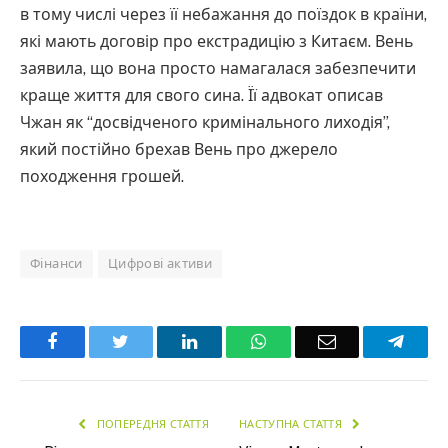
в тому числі через її небажання до поїздок в країни,
які мають договір про екстрадицію з Китаєм. Вень
заявила, що вона просто намагалася забезпечити
краще життя для свого сина. Її адвокат описав
Чжан як “досвідченого кримінального лиходія”,
який постійно брехав Вень про джерело
походження грошей.
Фінанси
Цифрові активи
Facebook
Twitter
LinkedIn
WhatsApp
Email
Teleg
ПОПЕРЕДНЯ СТАТТЯ
НАСТУПНА СТАТТЯ