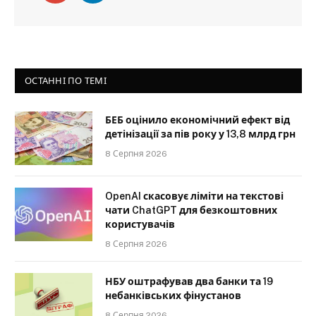
ОСТАННІ ПО ТЕМІ
БЕБ оцінило економічний ефект від
детінізації за пів року у 13,8 млрд грн
8 Серпня 2026
OpenAI скасовує ліміти на текстові
чати ChatGPT для безкоштовних
користувачів
8 Серпня 2026
НБУ оштрафував два банки та 19
небанківських фінустанов
8 Серпня 2026