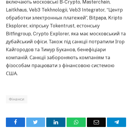
включають московські B-Crypto, Masterchain,
Laitkhaus, Veb3 Tekhnologii, Veb3 Integrator, “Центр
обработки электронных платежей”, Bitpapa, Kripto
Eksplorer, кіпрську Tokentrust, естонську
Bitfingroup, Crypto Explorer, яка має московський та
дубайський офіси. Також під санкції потрапили Ігор
Кайгородов та Тимур Буканов, бенефіціари
компаній. Санкції забороняють компаніям та
фізособам працювати з фінансовою системою
США.
Фінанси
Facebook
Twitter
LinkedIn
WhatsApp
Email
Teleg