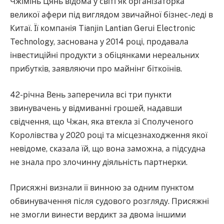
Чжімінь Цянь відома у світі як організаторка
великої афери під виглядом звичайної бізнес-леді в
Китаї. Її компанія Tianjin Lantian Gerui Electronic
Technology, заснована у 2014 році, продавала
інвестиційні продукти з обіцянками нереальних
прибутків, заявляючи про майнінг біткоїнів.
42-річна Вень заперечила всі три пункти
звинувачень у відмиванні грошей, надавши
свідчення, що Чжан, яка втекла зі Сполученого
Королівства у 2020 році та місцезнаходження якої
невідоме, сказала їй, що вона заможна, а підсудна
не знала про злочинну діяльність партнерки.
Присяжні визнали її винною за одним пунктом
обвинувачення після судового розгляду. Присяжні
не змогли винести вердикт за двома іншими