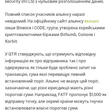
security (mTLS) з нульовим розголошенням даних.
Повний список учасників альянсу наразі
невідомий. На офіційному сайті альянсу
вказані
лише Binance і CODE, група, утворена корейськими
криптовалютними біржами Bithumb, Coinone і
Korbit.
У GTR стверджують, що отримують відповідну
інформацію як про відправника, так і про
одержувача, як тільки буде зроблено запит на
транзакцію, сума якої перевищує певний
встановлений поріг. Альянс не вказує цей поріг,
зазначаючи, що різні юрисдикції мають різні
порогові суми. Наприклад, FATF пропонує $1,000 як
відправну точку, але окремі країни можуть гнучко
встановлювати власні порогові суми.