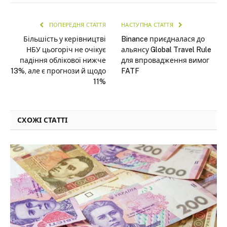
ПОПЕРЕДНЯ СТАТТЯ
НАСТУПНА СТАТТЯ
Більшість у керівництві
Binance приєдналася до
НБУ цьогоріч не очікує
альянсу Global Travel Rule
падіння облікової нижче
для впровадження вимог
13%, але є прогнози й щодо
FATF
11%
СХОЖІ СТАТТІ