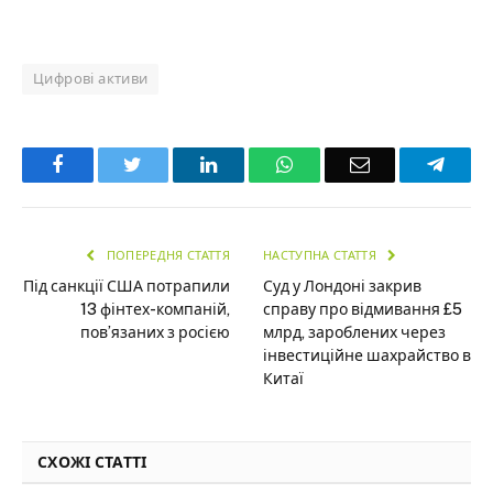
Цифрові активи
Facebook
Twitter
LinkedIn
WhatsApp
Email
Teleg
ПОПЕРЕДНЯ СТАТТЯ
НАСТУПНА СТАТТЯ
Під санкції США потрапили
Суд у Лондоні закрив
13 фінтех-компаній,
справу про відмивання £5
пов’язаних з росією
млрд, зароблених через
інвестиційне шахрайство в
Китаї
СХОЖІ СТАТТІ