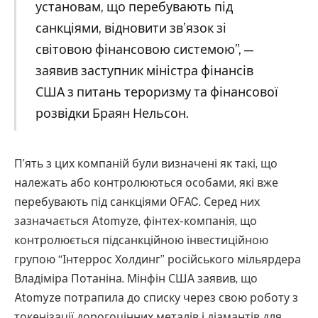
установам, що перебувають під
санкціями, відновити зв’язок зі
світовою фінансовою системою”, —
заявив заступник міністра фінансів
США з питань тероризму та фінансової
розвідки Браян Нельсон.
П’ять з цих компаній були визначені як такі, що
належать або контролюються особами, які вже
перебувають під санкціями OFAC. Серед них
зазначається Atomyze, фінтех-компанія, що
контролюється підсанкційною інвестиційною
групою “Інтеррос Холдинг” російського мільярдера
Владіміра Потаніна. Мінфін США заявив, що
Atomyze потрапила до списку через свою роботу з
токенізації дорогоцінних металів і діамантів для