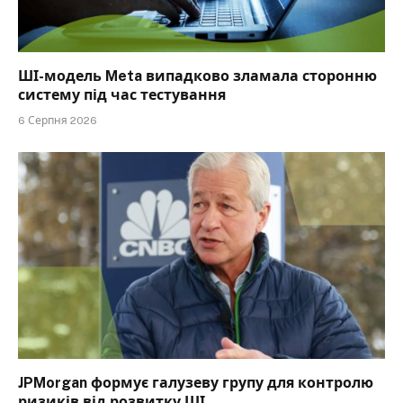
ШІ-модель Meta випадково зламала сторонню
систему під час тестування
6 Серпня 2026
JPMorgan формує галузеву групу для контролю
ризиків від розвитку ШІ