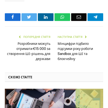
Facebook
Twitter
LinkedIn
WhatsApp
Email
Teleg
ПОПЕРЕДНЯ СТАТТЯ
НАСТУПНА СТАТТЯ
Розробники можуть
Мінцифри підбило
отримати €15 000 за
підсумки року роботи
створення ШІ-рішень для
Sandbox для ШІ та
держави
блокчейну
СХОЖІ СТАТТІ