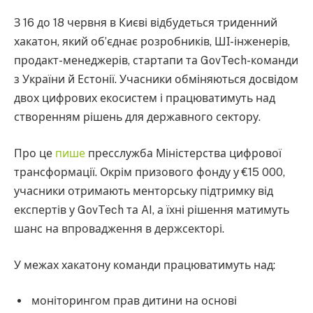
З 16 до 18 червня в Києві відбудеться триденний
хакатон, який об’єднає розробників, ШІ-інженерів,
продакт-менеджерів, стартапи та GovTech-команди
з України й Естонії. Учасники обміняються досвідом
двох цифрових екосистем і працюватимуть над
створенням рішень для державного сектору.
Про це
пише
пресслужба Міністерства цифрової
трансформації. Окрім призового фонду у €15 000,
учасники отримають менторську підтримку від
експертів у GovTech та AI, а їхні рішення матимуть
шанс на впровадження в держсекторі.
У межах хакатону команди працюватимуть над:
моніторингом прав дитини на основі