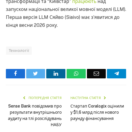
трансформації та “Київстар”
працюють
над
запуском національної великої мовної моделі (LLM).
Перша версія LLM Сяйво (Siaivo) має з’явитися до
кінця весни 2026 року.
Технології
Facebook
Twitter
LinkedIn
WhatsApp
Email
Teleg
ПОПЕРЕДНЯ СТАТТЯ
НАСТУПНА СТАТТЯ
Sense Bank повідомив про
Стартап Coralogix оцінили
результати внутрішнього
у $1,6 млрд після нового
аудиту на тлі розслідувань
раунду фінансування
НАБУ