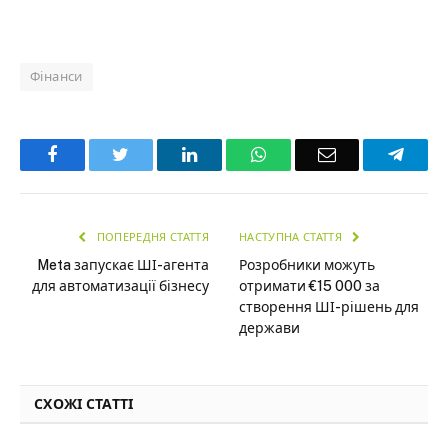
Фінанси
Facebook
Twitter
LinkedIn
WhatsApp
Email
Teleg
ПОПЕРЕДНЯ СТАТТЯ
НАСТУПНА СТАТТЯ
Meta запускає ШІ-агента
Розробники можуть
для автоматизації бізнесу
отримати €15 000 за
створення ШІ-рішень для
держави
СХОЖІ СТАТТІ