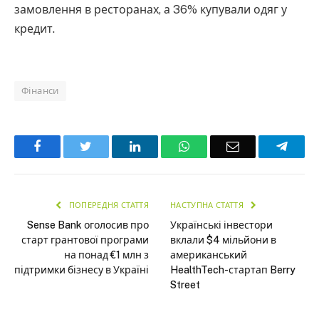
замовлення в ресторанах, а 36% купували одяг у
кредит.
Фінанси
Facebook
Twitter
LinkedIn
WhatsApp
Email
Teleg
ПОПЕРЕДНЯ СТАТТЯ
НАСТУПНА СТАТТЯ
Sense Bank оголосив про
Українські інвестори
старт грантової програми
вклали $4 мільйони в
на понад €1 млн з
американський
підтримки бізнесу в Україні
HealthTech-стартап Berry
Street