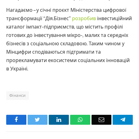
Нагадаємо – у січні проєкт Міністерства цифрової
трансформації “Дія.Бізнес”
розробив
інвестиційний
каталог імпакт-підприємств, що містить профілі
готових до інвестування мікро-, малих та середніх
бізнесів з соціальною складовою. Таким чином у
Мінцифри сподіваються підтримати та
прорекламувати екосистеми соціальних інновацій
в Україні.
Фінанси
Facebook
Twitter
LinkedIn
WhatsApp
Email
Teleg