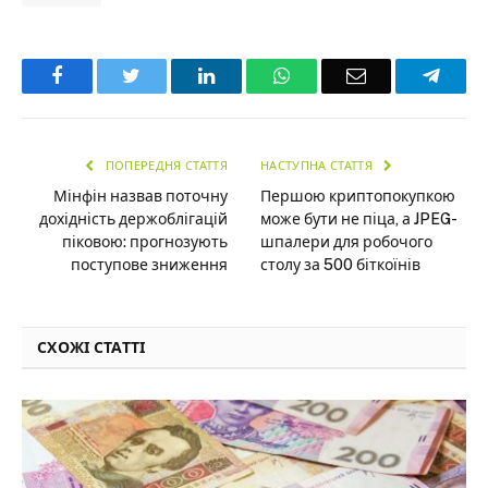
Facebook
Twitter
LinkedIn
WhatsApp
Email
Teleg
ПОПЕРЕДНЯ СТАТТЯ
НАСТУПНА СТАТТЯ
Мінфін назвав поточну
Першою криптопокупкою
дохідність держоблігацій
може бути не піца, а JPEG-
піковою: прогнозують
шпалери для робочого
поступове зниження
столу за 500 біткоїнів
СХОЖІ СТАТТІ