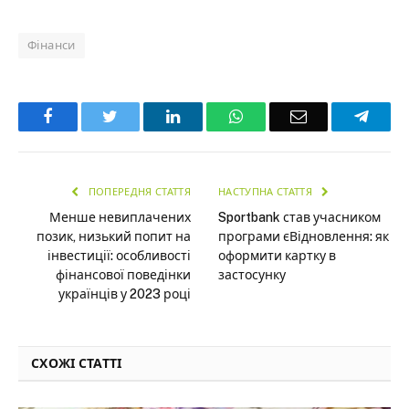
Фінанси
Facebook
Twitter
LinkedIn
WhatsApp
Email
Teleg
ПОПЕРЕДНЯ СТАТТЯ
НАСТУПНА СТАТТЯ
Менше невиплачених
Sportbank став учасником
позик, низький попит на
програми єВідновлення: як
інвестиції: особливості
оформити картку в
фінансової поведінки
застосунку
українців у 2023 році
СХОЖІ СТАТТІ