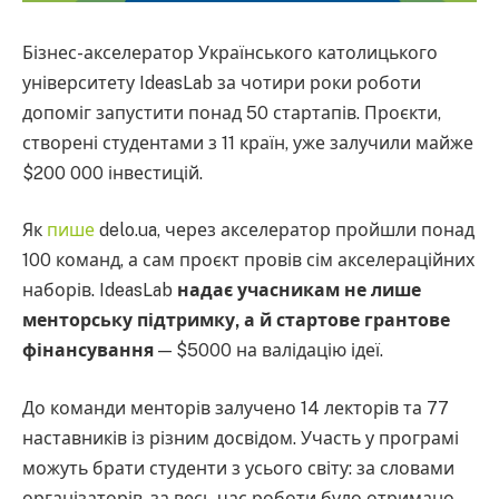
Бізнес-акселератор Українського католицького
університету IdeasLab за чотири роки роботи
допоміг запустити понад 50 стартапів. Проєкти,
створені студентами з 11 країн, уже залучили майже
$200 000 інвестицій.
Як
пише
delo.ua, через акселератор пройшли понад
100 команд, а сам проєкт провів сім акселераційних
наборів. IdeasLab
надає учасникам не лише
менторську підтримку, а й стартове грантове
фінансування
— $5000 на валідацію ідеї.
До команди менторів залучено 14 лекторів та 77
наставників із різним досвідом. Участь у програмі
можуть брати студенти з усього світу: за словами
організаторів, за весь час роботи було отримано