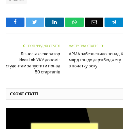
Facebook
Twitter
LinkedIn
WhatsApp
Email
Teleg
ПОПЕРЕДНЯ СТАТТЯ
НАСТУПНА СТАТТЯ
Бізнес-акселератор
АРМА забезпечило понад 4
IdeasLab УКУ допоміг
млрд грн до держбюджету
студентам запустити понад
з початку року
50 стартапів
СХОЖІ СТАТТІ