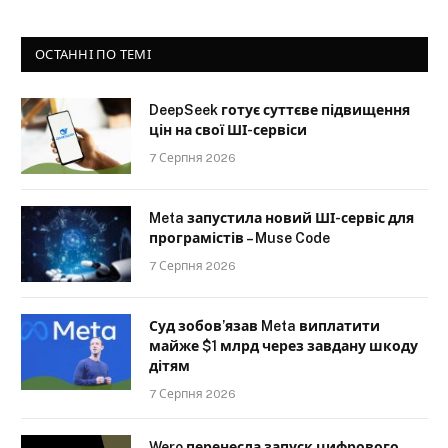
ОСТАННІ ПО ТЕМІ
DeepSeek готує суттєве підвищення
цін на свої ШІ-сервіси
7 Серпня 2026
Meta запустила новий ШІ-сервіс для
програмістів – Muse Code
7 Серпня 2026
Суд зобов’язав Meta виплатити
майже $1 млрд через завдану шкоду
дітям
7 Серпня 2026
Wero перенесла запуск цифрового