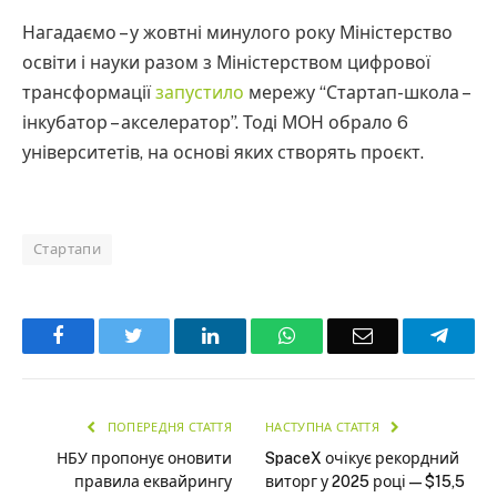
Нагадаємо – у жовтні минулого року Міністерство
освіти і науки разом з Міністерством цифрової
трансформації
запустило
мережу “Стартап-школа –
інкубатор – акселератор”. Тоді МОН обрало 6
університетів, на основі яких створять проєкт.
Стартапи
Facebook
Twitter
LinkedIn
WhatsApp
Email
Teleg
ПОПЕРЕДНЯ СТАТТЯ
НАСТУПНА СТАТТЯ
НБУ пропонує оновити
SpaceX очікує рекордний
правила еквайрингу
виторг у 2025 році — $15,5