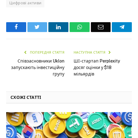
Цифрові активи
Facebook
Twitter
LinkedIn
WhatsApp
Email
Teleg
ПОПЕРЕДНЯ СТАТТЯ
НАСТУПНА СТАТТЯ
Співзасновники Uklon
ШІ-стартап Perplexity
запускають інвестиційну
досяг оцінки у $18
групу
мільярдів
СХОЖІ СТАТТІ