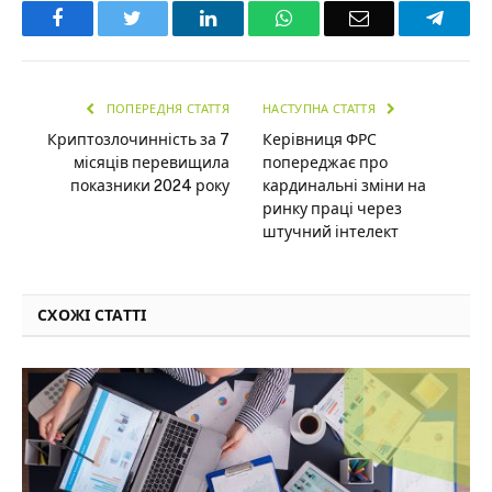
Facebook
Twitter
LinkedIn
WhatsApp
Email
Teleg
ПОПЕРЕДНЯ СТАТТЯ
НАСТУПНА СТАТТЯ
Криптозлочинність за 7
Керівниця ФРС
місяців перевищила
попереджає про
показники 2024 року
кардинальні зміни на
ринку праці через
штучний інтелект
СХОЖІ СТАТТІ