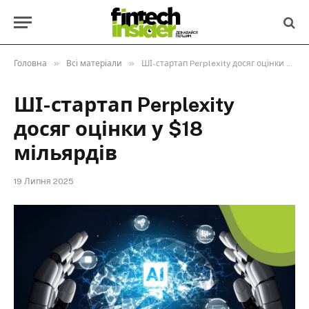
»
»
Головна
Всі матеріали
ШІ-стартап Perplexity досяг оцінки у $18 мільярдів
ШІ-стартап Perplexity
досяг оцінки у $18
мільярдів
19 Липня 2025