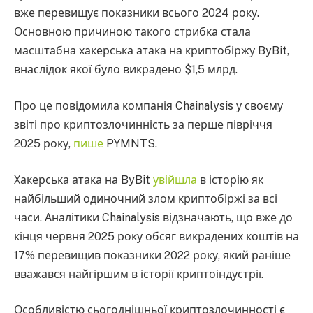
вже перевищує показники всього 2024 року.
Основною причиною такого стрибка стала
масштабна хакерська атака на криптобіржу ByBit,
внаслідок якої було викрадено $1,5 млрд.
Про це повідомила компанія Chainalysis у своєму
звіті про криптозлочинність за перше півріччя
2025 року,
пише
PYMNTS.
Хакерська атака на ByBit
увійшла
в історію як
найбільший одиночний злом криптобіржі за всі
часи. Аналітики Chainalysis відзначають, що вже до
кінця червня 2025 року обсяг викрадених коштів на
17% перевищив показники 2022 року, який раніше
вважався найгіршим в історії криптоіндустрії.
Особливістю сьогоднішньої криптозлочинності є