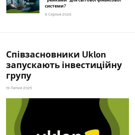
“рейками” для світової фінансової
системи?
8 Серпня 2026
Співзасновники Uklon
запускають інвестиційну
групу
19 Липня 2025