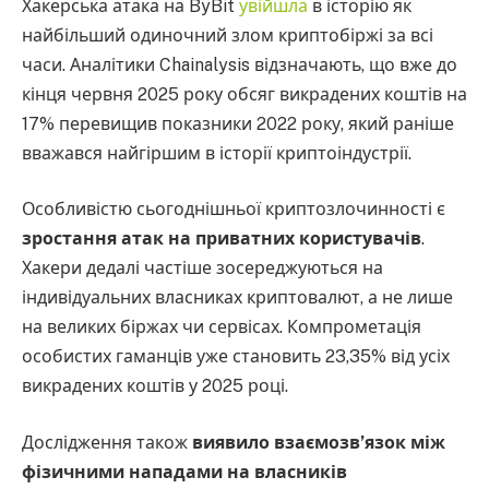
Хакерська атака на ByBit
увійшла
в історію як
найбільший одиночний злом криптобіржі за всі
часи. Аналітики Chainalysis відзначають, що вже до
кінця червня 2025 року обсяг викрадених коштів на
17% перевищив показники 2022 року, який раніше
вважався найгіршим в історії криптоіндустрії.
Особливістю сьогоднішньої криптозлочинності є
зростання атак на приватних користувачів
.
Хакери дедалі частіше зосереджуються на
індивідуальних власниках криптовалют, а не лише
на великих біржах чи сервісах. Компрометація
особистих гаманців уже становить 23,35% від усіх
викрадених коштів у 2025 році.
Дослідження також
виявило взаємозв’язок між
фізичними нападами на власників