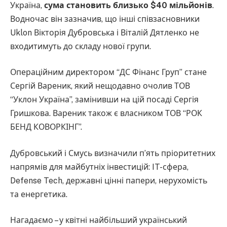
Україна,
сума становить близько $40 мільйонів
.
Водночас він зазначив, що інші співзасновники
Uklon Вікторія Дубровська і Віталій Дятленко не
входитимуть до складу нової групи.
Операційним директором “ДС Фінанс Груп” стане
Сергій Вареник, який нещодавно очолив ТОВ
“Уклон Україна”, замінивши на цій посаді Сергія
Гришкова. Вареник також є власником ТОВ “РОК
БЕНД КОВОРКІНГ”.
Дубровський і Смусь визначили п’ять пріоритетних
напрямів для майбутніх інвестицій: IT-сфера,
Defense Tech, державні цінні папери, нерухомість
та енергетика.
Нагадаємо – у квітні найбільший український