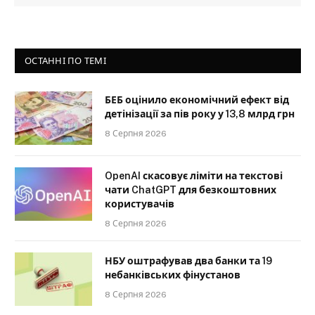
ОСТАННІ ПО ТЕМІ
БЕБ оцінило економічний ефект від
детінізації за пів року у 13,8 млрд грн
8 Серпня 2026
OpenAI скасовує ліміти на текстові
чати ChatGPT для безкоштовних
користувачів
8 Серпня 2026
НБУ оштрафував два банки та 19
небанківських фінустанов
8 Серпня 2026