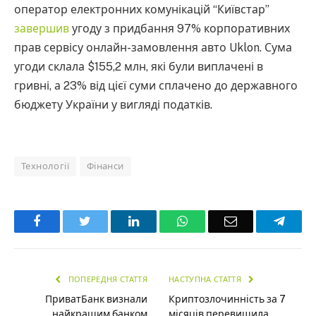
оператор електронних комунікацій “Київстар”
завершив
угоду з придбання 97% корпоративних
прав сервісу онлайн-замовлення авто Uklon. Сума
угоди склала $155,2 млн, які були виплачені в
гривні, а 23% від цієї суми сплачено до державного
бюджету України у вигляді податків.
Технології
Фінанси
Facebook
Twitter
LinkedIn
WhatsApp
Email
Teleg
ПОПЕРЕДНЯ СТАТТЯ
НАСТУПНА СТАТТЯ
ПриватБанк визнали
Криптозлочинність за 7
найкращим банком
місяців перевищила