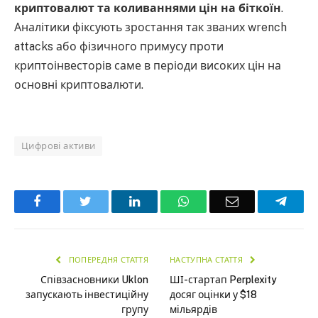
криптовалют та коливаннями цін на біткоїн
.
Аналітики фіксують зростання так званих wrench
attacks або фізичного примусу проти
криптоінвесторів саме в періоди високих цін на
основні криптовалюти.
Цифрові активи
Facebook
Twitter
LinkedIn
WhatsApp
Email
Teleg
ПОПЕРЕДНЯ СТАТТЯ
НАСТУПНА СТАТТЯ
Співзасновники Uklon
ШІ-стартап Perplexity
запускають інвестиційну
досяг оцінки у $18
групу
мільярдів