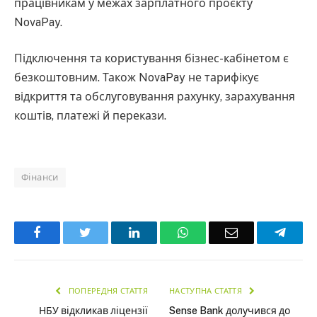
працівникам у межах зарплатного проєкту
NovaPay.
Підключення та користування бізнес-кабінетом є
безкоштовним. Також NovaPay не тарифікує
відкриття та обслуговування рахунку, зарахування
коштів, платежі й перекази.
Фінанси
Facebook
Twitter
LinkedIn
WhatsApp
Email
Teleg
ПОПЕРЕДНЯ СТАТТЯ
НАСТУПНА СТАТТЯ
НБУ відкликав ліцензії
Sense Bank долучився до