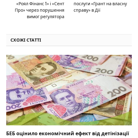
«Роял Фінанс 1» і «Сент
послуги «Грант на власну
Про» через порушення
справу» в Дії
вимог регулятора
СХОЖІ СТАТТІ
БЕБ оцінило економічний ефект від детінізації