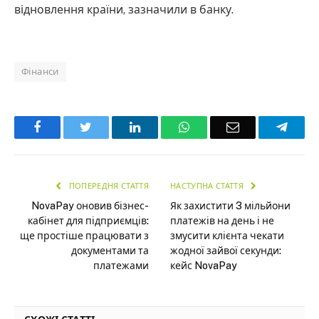
відновлення країни, зазначили в банку.
Фінанси
Facebook
Twitter
LinkedIn
WhatsApp
Email
Teleg
ПОПЕРЕДНЯ СТАТТЯ
НАСТУПНА СТАТТЯ
NovaPay оновив бізнес-
Як захистити 3 мільйони
кабінет для підприємців:
платежів на день і не
ще простіше працювати з
змусити клієнта чекати
документами та
жодної зайвої секунди:
платежами
кейс NovaPay