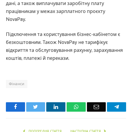
дані, а також виплачувати заробітну плату
працівникам у межах зарплатного проєкту
NovaPay.
Підключення та користування бізнес-кабінетом є
безкоштовним. Також NovaPay не тарифікує
відкриття та обслуговування рахунку, зарахування
коштів, платежі й перекази.
Фінанси
Facebook
Twitter
LinkedIn
WhatsApp
Email
Teleg
ПОПЕРЕДНЯ СТАТТЯ
НАСТУПНА СТАТТЯ