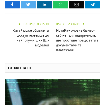
Facebook
Twitter
LinkedIn
WhatsApp
Email
Teleg
ПОПЕРЕДНЯ СТАТТЯ
НАСТУПНА СТАТТЯ
Китай може обмежити
NovaPay оновив бізнес-
доступ іноземців до
кабінет для підприємців:
найпотужніших ШІ-
ще простіше працювати з
моделей
документами та
платежами
СХОЖІ СТАТТІ