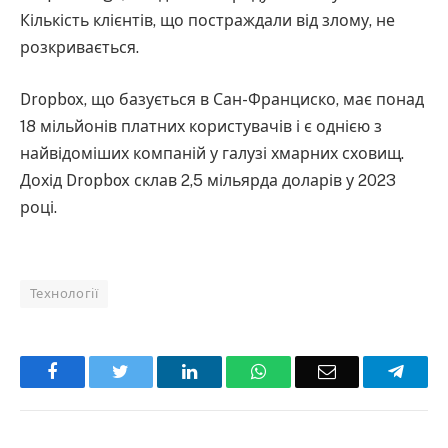
Кількість клієнтів, що постраждали від злому, не
розкривається.
Dropbox, що базується в Сан-Франциско, має понад
18 мільйонів платних користувачів і є однією з
найвідоміших компаній у галузі хмарних сховищ.
Дохід Dropbox склав 2,5 мільярда доларів у 2023
році.
Технології
Facebook
Twitter
LinkedIn
WhatsApp
Email
Teleg