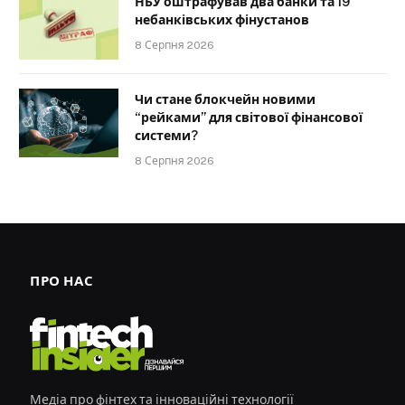
НБУ оштрафував два банки та 19
небанківських фінустанов
8 Серпня 2026
Чи стане блокчейн новими
“рейками” для світової фінансової
системи?
8 Серпня 2026
ПРО НАС
Медіа про фінтех та інноваційні технології