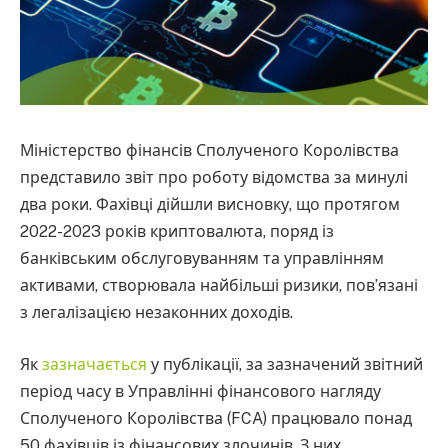
Міністерство фінансів Сполученого Королівства
представило звіт про роботу відомства за минулі
два роки. Фахівці дійшли висновку, що протягом
2022-2023 років криптовалюта, поряд із
банківським обслуговуванням та управлінням
активами, створювала найбільші ризики, пов’язані
з легалізацією незаконних доходів.
Як
зазначається
у публікації, за зазначений звітний
період часу в Управлінні фінансового нагляду
Сполученого Королівства (FCA) працювало понад
50 фахівців із фінансових злочинів. З них