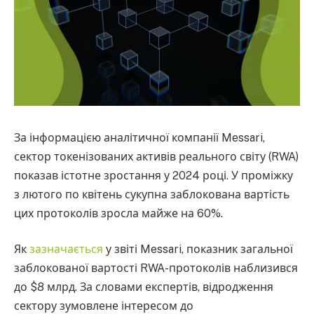
За інформацією аналітичної компанії Messari,
сектор токенізованих активів реального світу (RWA)
показав істотне зростання у 2024 році. У проміжку
з лютого по квітень сукупна заблокована вартість
цих протоколів зросла майже на 60%.
Як
зазначається
у звіті Messari, показник загальної
заблокованої вартості RWA-протоколів наблизився
до $8 млрд. За словами експертів, відродження
сектору зумовлене інтересом до