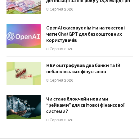
детінізації за пів року у 13,8 млрд грн
8 Серпня 2026
OpenAI скасовує ліміти на текстові
чати ChatGPT для безкоштовних
користувачів
8 Серпня 2026
НБУ оштрафував два банки та 19
небанківських фінустанов
8 Серпня 2026
Чи стане блокчейн новими
“рейками” для світової фінансової
системи?
8 Серпня 2026