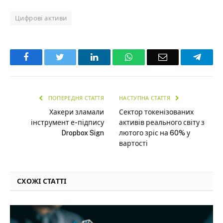
Цифрові активи
Facebook
Twitter
LinkedIn
WhatsApp
Email
Teleg
ПОПЕРЕДНЯ СТАТТЯ
НАСТУПНА СТАТТЯ
Хакери зламали
Сектор токенізованих
інструмент е-підпису
активів реального світу з
Dropbox Sign
лютого зріс на 60% у
вартості
СХОЖІ СТАТТІ