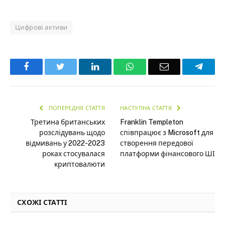
Цифрові активи
Facebook
Twitter
LinkedIn
WhatsApp
Email
Teleg
ПОПЕРЕДНЯ СТАТТЯ
НАСТУПНА СТАТТЯ
Третина британських
Franklin Templeton
розслідувань щодо
співпрацює з Microsoft для
відмивань у 2022-2023
створення передової
роках стосувалася
платформи фінансового ШІ
криптовалюти
СХОЖІ СТАТТІ