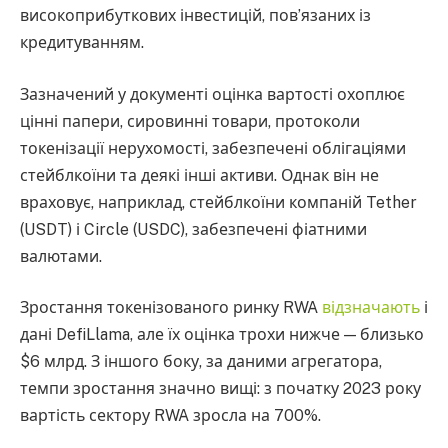
високоприбуткових інвестицій, пов’язаних із
кредитуванням.
Зазначений у документі оцінка вартості охоплює
цінні папери, сировинні товари, протоколи
токенізації нерухомості, забезпечені облігаціями
стейблкоїни та деякі інші активи. Однак він не
враховує, наприклад, стейблкоїни компаній Tether
(USDT) і Circle (USDC), забезпечені фіатними
валютами.
Зростання токенізованого ринку RWA
відзначають
і
дані DefiLlama, але їх оцінка трохи нижче — близько
$6 млрд. З іншого боку, за даними агрегатора,
темпи зростання значно вищі: з початку 2023 року
вартість сектору RWA зросла на 700%.