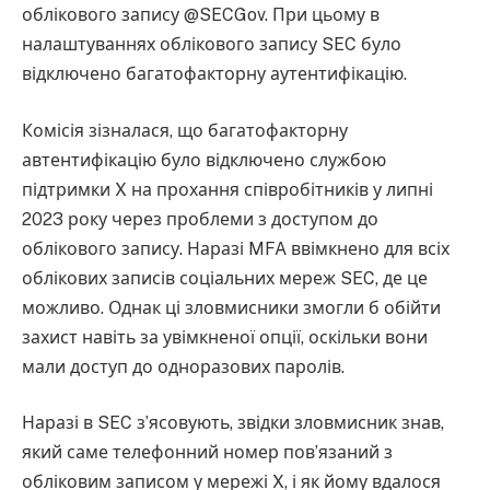
облікового запису @SECGov. При цьому в
налаштуваннях облікового запису SEC було
відключено багатофакторну аутентифікацію.
Комісія зізналася, що багатофакторну
автентифікацію було відключено службою
підтримки X на прохання співробітників у липні
2023 року через проблеми з доступом до
облікового запису. Наразі MFA ввімкнено для всіх
облікових записів соціальних мереж SEC, де це
можливо. Однак ці зловмисники змогли б обійти
захист навіть за увімкненої опції, оскільки вони
мали доступ до одноразових паролів.
Наразі в SEC з’ясовують, звідки зловмисник знав,
який саме телефонний номер пов’язаний з
обліковим записом у мережі X, і як йому вдалося