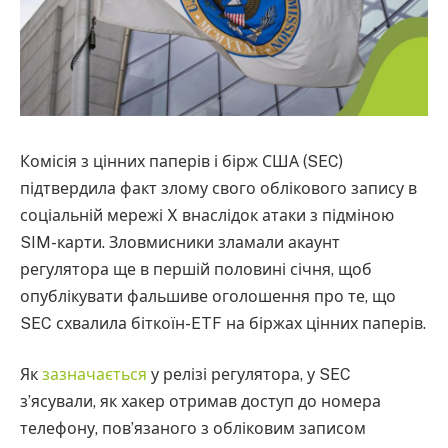
Комісія з цінних паперів і бірж США (SEC)
підтвердила факт злому свого облікового запису в
соціальній мережі X внаслідок атаки з підміною
SIM-карти. Зловмисники зламали акаунт
регулятора ще в першій половині січня, щоб
опублікувати фальшиве оголошення про те, що
SEC схвалила біткоїн-ETF на біржах цінних паперів.
Як
зазначається
у релізі регулятора, у SEC
з’ясували, як хакер отримав доступ до номера
телефону, пов’язаного з обліковим записом