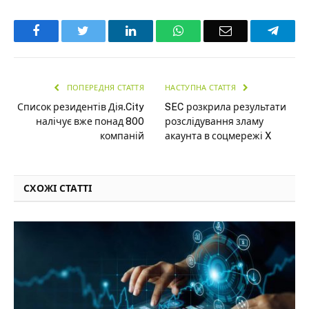
Facebook
Twitter
LinkedIn
WhatsApp
Email
Teleg
ПОПЕРЕДНЯ СТАТТЯ
НАСТУПНА СТАТТЯ
Список резидентів Дія.City
SEC розкрила результати
налічує вже понад 800
розслідування зламу
компаній
акаунта в соцмережі X
СХОЖІ СТАТТІ