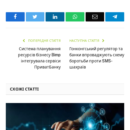
Facebook
Twitter
LinkedIn
WhatsApp
Email
Teleg
ПОПЕРЕДНЯ СТАТТЯ
НАСТУПНА СТАТТЯ
Система планування
Гонконгський регулятор та
ресурсів бізнесу Bimp
банки впроваджують схему
інтегрувала сервіси
боротьби проти SMS-
ПриватБанку
шахраїв
СХОЖІ СТАТТІ