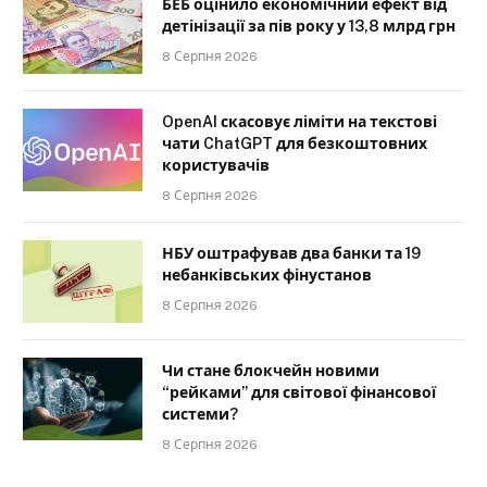
БЕБ оцінило економічний ефект від
детінізації за пів року у 13,8 млрд грн
8 Серпня 2026
OpenAI скасовує ліміти на текстові
чати ChatGPT для безкоштовних
користувачів
8 Серпня 2026
НБУ оштрафував два банки та 19
небанківських фінустанов
8 Серпня 2026
Чи стане блокчейн новими
“рейками” для світової фінансової
системи?
8 Серпня 2026