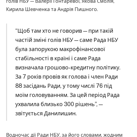
голів НБУ — Валерії Гонтаревої, Якова Смолія,
Кирила Шевченка та Андрія Пишного.
“Щоб там хто не говорив — при такій
частій зміні голів НБУ — саме Рада НБУ
була запорукою макрофінансової
стабільності в країні і саме Рада
визначала грошово-кредитну політику.
За 7 років провів як голова і член Ради
88 засідань Ради, у тому числі 76 під
моїм головуванням. За цей період Рада
ухвалила близько 300 рішень”, —
звітується Данилишин.
Водночас дії Ради НБУ, за його словами, жодним