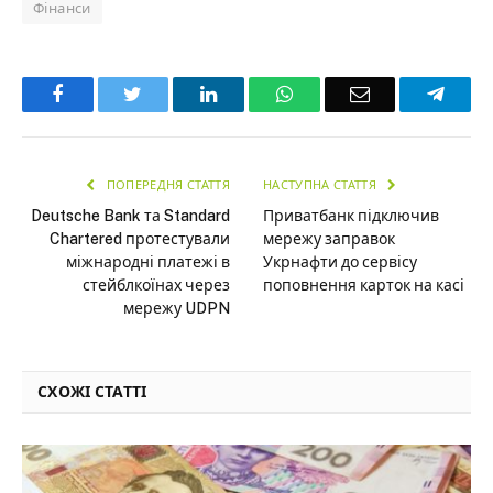
Фінанси
Facebook
Twitter
LinkedIn
WhatsApp
Email
Teleg
ПОПЕРЕДНЯ СТАТТЯ
НАСТУПНА СТАТТЯ
Deutsche Bank та Standard
Приватбанк підключив
Chartered протестували
мережу заправок
міжнародні платежі в
Укрнафти до сервісу
стейблкоїнах через
поповнення карток на касі
мережу UDPN
СХОЖІ СТАТТІ