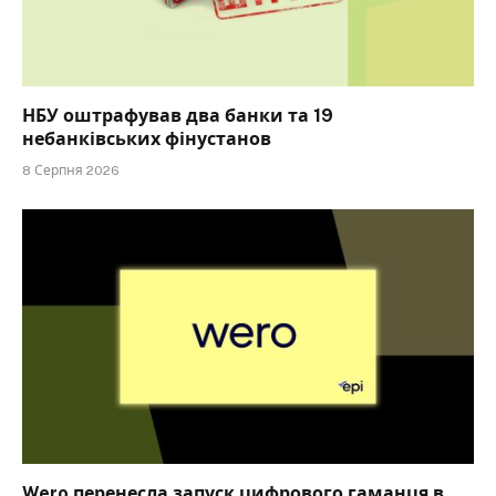
НБУ оштрафував два банки та 19
небанківських фінустанов
8 Серпня 2026
Wero перенесла запуск цифрового гаманця в