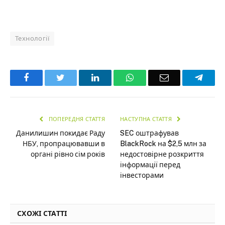
Технології
Facebook
Twitter
LinkedIn
WhatsApp
Email
Teleg
ПОПЕРЕДНЯ СТАТТЯ
НАСТУПНА СТАТТЯ
Данилишин покидає Раду
SEC оштрафував
НБУ, пропрацювавши в
BlackRock на $2,5 млн за
органі рівно сім років
недостовірне розкриття
інформації перед
інвесторами
СХОЖІ СТАТТІ