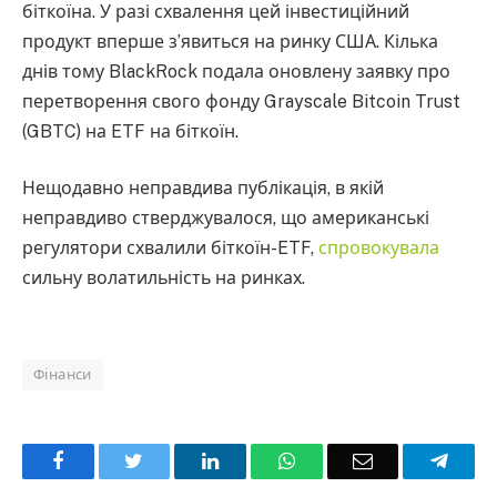
біткоїна. У разі схвалення цей інвестиційний
продукт вперше з’явиться на ринку США. Кілька
днів тому BlackRock подала оновлену заявку про
перетворення свого фонду Grayscale Bitcoin Trust
(GBTC) на ETF на біткоїн.
Нещодавно неправдива публікація, в якій
неправдиво стверджувалося, що американські
регулятори схвалили біткоїн-ETF,
спровокувала
сильну волатильність на ринках.
Фінанси
Facebook
Twitter
LinkedIn
WhatsApp
Email
Teleg