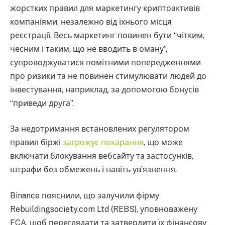
жорстких правил для маркетингу криптоактивів
компаніями, незалежно від їхнього місця
реєстрації. Весь маркетинг повинен бути “чітким,
чесним і таким, що не вводить в оману”,
супроводжуватися помітними попередженнями
про ризики та не повинен стимулювати людей до
інвестування, наприклад, за допомогою бонусів
“приведи друга”.
За недотримання встановлених регулятором
правил біржі
загрожує покарання
, що може
включати блокування вебсайту та застосунків,
штрафи без обмежень і навіть ув’язнення.
Binance пояснили, що залучили фірму
Rebuildingsociety.com Ltd (REBS), уповноважену
FCA, щоб переглядати та затвердити їх фінансову