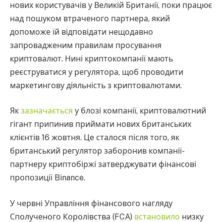
нових користувачів у Великій Британії, поки працює
над пошуком втраченого партнера, який
допоможе їй відповідати нещодавно
запровадженим правилам просування
криптовалют. Нині криптокомпанії мають
реєструватися у регулятора, щоб проводити
маркетингову діяльність з криптовалютами.
Як
зазначається
у блозі компанії, криптовалютний
гігант припинив приймати нових британських
клієнтів 16 жовтня. Це сталося після того, як
британський регулятор заборонив компанії-
партнеру криптобіржі затверджувати фінансові
пропозиції Binance.
У червні Управління фінансового нагляду
Сполученого Королівства (FCA)
встановило
низку