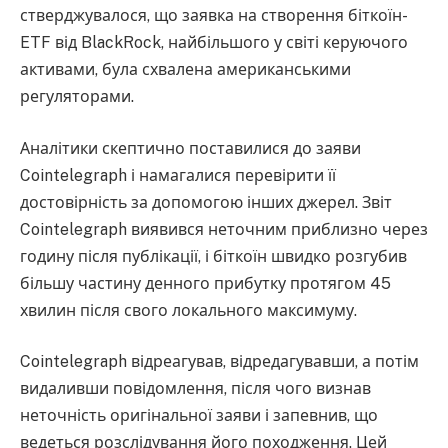
стверджувалося, що заявка на створення біткоїн-
ETF від BlackRock, найбільшого у світі керуючого
активами, була схвалена американськими
регуляторами.
Аналітики скептично поставилися до заяви
Cointelegraph і намагалися перевірити її
достовірність за допомогою інших джерел. Звіт
Cointelegraph виявився неточним приблизно через
годину після публікації, і біткоїн швидко розгубив
більшу частину денного прибутку протягом 45
хвилин після свого локального максимуму.
Cointelegraph відреагував, відредагувавши, а потім
видаливши повідомлення, після чого визнав
неточність оригінальної заяви і запевнив, що
ведеться розслідування його походження. Цей