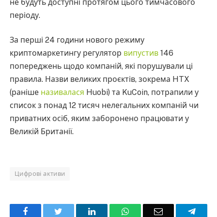
не будуть доступні протягом цього тимчасового
періоду.
За перші 24 години нового режиму
криптомаркетингу регулятор
випустив
146
попереджень щодо компаній, які порушували ці
правила. Назви великих проєктів, зокрема HTX
(раніше
називалася
Huobi) та KuCoin, потрапили у
список з понад 12 тисяч нелегальних компаній чи
приватних осіб, яким заборонено працювати у
Великій Британії.
Цифрові активи
Facebook
Twitter
LinkedIn
WhatsApp
Email
Teleg