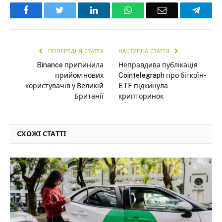
Facebook
Twitter
LinkedIn
WhatsApp
Email
Teleg
ПОПЕРЕДНЯ СТАТТЯ
НАСТУПНА СТАТТЯ
Binance припинила
Неправдива публікація
прийом нових
Cointelegraph про біткоїн-
користувачів у Великій
ETF підкинула
Британії
крипторинок
СХОЖІ СТАТТІ