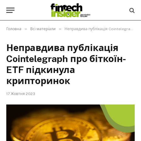
»
»
Головна
Всі матеріали
Неправдива публікація Cointelegraph про біткоїн-ETF підкинула крипторинок
Неправдива публікація
Cointelegraph про біткоїн-
ETF підкинула
крипторинок
17 Жовтня 2023