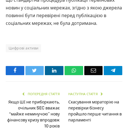
що стандартна процедура публікації термінових
новин у соціальних мережах, згідно з якою джерела
повинні бути перевірені перед публікацією в
соціальних мережах, не була дотримана.
Цифрові активи
Facebook
Twitter
LinkedIn
WhatsApp
Email
Teleg
ПОПЕРЕДНЯ СТАТТЯ
НАСТУПНА СТАТТЯ
Якщо ШІ не приборкають,
Скасування мораторію на
очільник SEC вважає
перевірки бізнесу
“майже неминучою” нову
пройшло перше читання в
фінансову кризу впродовж
парламенті
10 років