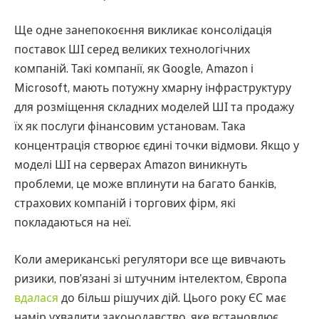
Ще одне занепокоєння викликає консолідація
поставок ШІ серед великих технологічних
компаній. Такі компанії, як Google, Amazon і
Microsoft, мають потужну хмарну інфраструктуру
для розміщення складних моделей ШІ та продажу
їх як послуги фінансовим установам. Така
концентрація створює єдині точки відмови. Якщо у
моделі ШІ на серверах Amazon виникнуть
проблеми, це може вплинути на багато банків,
страхових компаній і торгових фірм, які
покладаються на неї.
Коли американські регулятори все ще вивчають
ризики, пов’язані зі штучним інтелектом, Європа
вдалася
до більш рішучих дій. Цього року ЄС має
намір ухвалити законодавство, яке встановлює