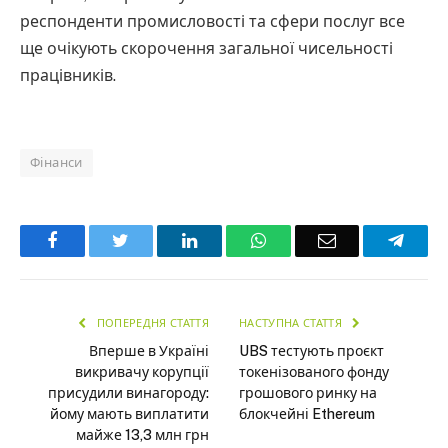
респонденти промисловості та сфери послуг все
ще очікують скорочення загальної чисельності
працівників.
Фінанси
Facebook
Twitter
LinkedIn
WhatsApp
Email
Teleg
ПОПЕРЕДНЯ СТАТТЯ
НАСТУПНА СТАТТЯ
Вперше в Україні
UBS тестують проєкт
викривачу корупції
токенізованого фонду
присудили винагороду:
грошового ринку на
йому мають виплатити
блокчейні Ethereum
майже 13,3 млн грн