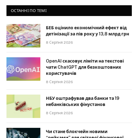
ОСТАННІ ПО ТЕМІ
БЕБ оцінило економічний ефект від
детінізації за пів року у 13,8 млрд грн
8 Серпня 2026
OpenAI скасовує ліміти на текстові
чати ChatGPT для безкоштовних
користувачів
8 Серпня 2026
НБУ оштрафував два банки та 19
небанківських фінустанов
8 Серпня 2026
Чи стане блокчейн новими
“рейками” для світової фінансової