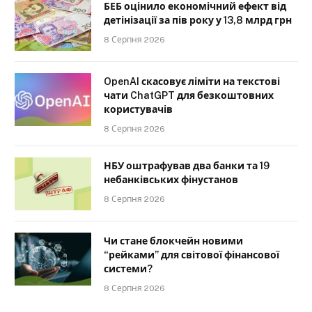
БЕБ оцінило економічний ефект від
детінізації за пів року у 13,8 млрд грн
8 Серпня 2026
OpenAI скасовує ліміти на текстові
чати ChatGPT для безкоштовних
користувачів
8 Серпня 2026
НБУ оштрафував два банки та 19
небанківських фінустанов
8 Серпня 2026
Чи стане блокчейн новими
“рейками” для світової фінансової
системи?
8 Серпня 2026