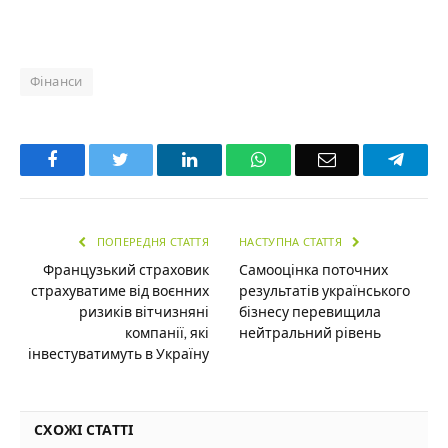
Фінанси
Facebook
Twitter
LinkedIn
WhatsApp
Email
Teleg
ПОПЕРЕДНЯ СТАТТЯ
НАСТУПНА СТАТТЯ
Французький страховик
Самооцінка поточних
страхуватиме від воєнних
результатів українського
ризиків вітчизняні
бізнесу перевищила
компанії, які
нейтральний рівень
інвестуватимуть в Україну
СХОЖІ СТАТТІ