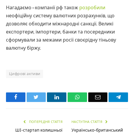
Нагадаємо – компанії рф також
розробили
неофіційну систему валютних розрахунків, що
дозволяє обходити міжнародні санкції. Великі
експортери, імпортери, банки та посередники
сформували за межами росії своєрідну тіньову
валютну біржу.
Цифрові активи
Facebook
Twitter
LinkedIn
WhatsApp
Email
Teleg
ПОПЕРЕДНЯ СТАТТЯ
НАСТУПНА СТАТТЯ
ШІ-стартап колишньої
Українсько-британський