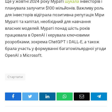
Ще у жовтні 2024 року Мураті
шукала
інвесторів і
планувала залучити $100 мільйонів. Важливу роль
для інвесторів відіграла позитивна репутація Міри
Мураті та капітал, необхідний для навчання
власних моделей. Мураті понад шість років
працювала в OpenAI і керувала ключовими
розробками, зокрема ChatGPT і DALL-E, а також
брала участь у формуванні багатомільярдної угоди
OpenAI з Microsoft.
Стартапи
Facebook
Twitter
LinkedIn
WhatsApp
Email
Teleg