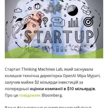
Стартап Thinking Machines Lab, який заснувала
колишня технічна директорка OpenAI Міра Мураті,
залучив майже $2 мільярди інвестицій за
попередньої
оцінки компанії в $10 мільярдів
.
Про це
повідомляє
Bloomberg.
Раунд фінансування очолив венчурний гігант