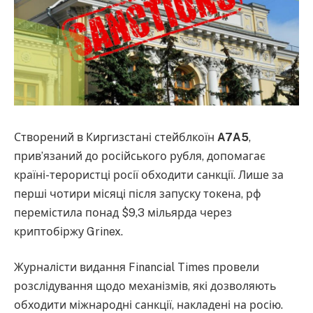
Створений в Киргизстані стейблкоїн
A7A5
,
прив’язаний до російського рубля, допомагає
країні-терористці росії обходити санкції. Лише за
перші чотири місяці після запуску токена, рф
перемістила понад $9,3 мільярда через
криптобіржу Grinex.
Журналісти видання Financial Times провели
розслідування щодо механізмів, які дозволяють
обходити міжнародні санкції, накладені на росію.