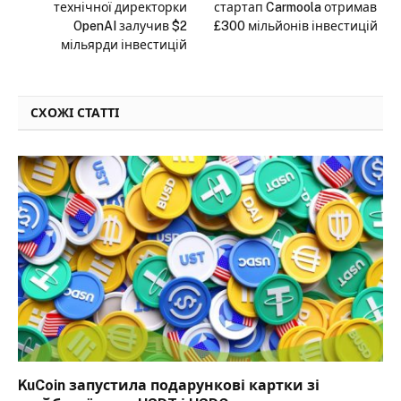
технічної директорки
стартап Carmoola отримав
OpenAI залучив $2
£300 мільйонів інвестицій
мільярди інвестицій
СХОЖІ СТАТТІ
KuCoin запустила подарункові картки зі