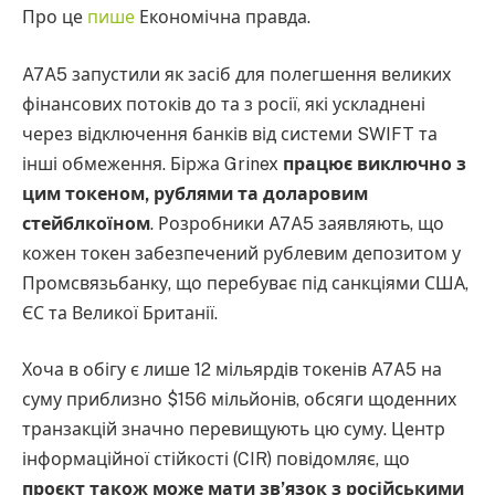
Про це
пише
Економічна правда.
A7A5 запустили як засіб для полегшення великих
фінансових потоків до та з росії, які ускладнені
через відключення банків від системи SWIFT та
інші обмеження. Біржа Grinex
працює виключно з
цим токеном, рублями та доларовим
стейблкоїном
. Розробники A7A5 заявляють, що
кожен токен забезпечений рублевим депозитом у
Промсвязьбанку, що перебуває під санкціями США,
ЄС та Великої Британії.
Хоча в обігу є лише 12 мільярдів токенів A7A5 на
суму приблизно $156 мільйонів, обсяги щоденних
транзакцій значно перевищують цю суму. Центр
інформаційної стійкості (CIR) повідомляє, що
проєкт також може мати зв’язок з російськими