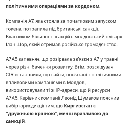
політичними операціями за кордоном
.
Компанія A7, яка стояла за початковим запуском
токена, потрапила під британські санкції.
Власником більшості її акцій є молдовський олігарх
Ілан Шор, який отримав російське громадянство.
A7A5 запевняє, що розірвала зв’язки з A7 у травні
через різні бачення розвитку. Втім, розслідувачі
CIR встановили, що сайти, пов’язані з політичними
впливовими кампаніями в Молдові,
використовували ті ж IP-адреси, що й ресурси
A7A5. Керівник компанії Леонід Шумаков пояснив
вибір юрисдикції тим, що
Киргизстан є
“дружньою країною”, менш вразливою до
санкцій
.