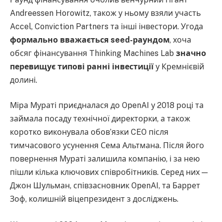
Andreessen Horowitz, також у ньому взяли участь
Accel, Conviction Partners та інші інвестори. Угода
формально вважається seed-раундом
, хоча
обсяг фінансування Thinking Machines Lab
значно
перевищує типові ранні інвестиції
у Кремнієвій
долині.
Міра Мураті приєдналася до OpenAI у 2018 році та
займала посаду технічної директорки, а також
коротко виконувала обов’язки CEO після
тимчасового усунення Сема Альтмана. Після його
повернення Мураті залишила компанію, і за нею
пішли кілька ключових співробітників. Серед них —
Джон Шульман, співзасновник OpenAI, та Баррет
Зоф, колишній віцепрезидент з досліджень.