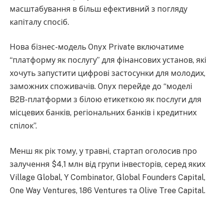
масштабування в більш ефективний з погляду
капіталу спосіб.
Нова бізнес-модель Onyx Private включатиме
“платформу як послугу” для фінансових установ, які
хочуть запустити цифрові застосунки для молодих,
заможних споживачів. Onyx перейде до “моделі
B2B-платформи з білою етикеткою як послуги для
місцевих банків, регіональних банків і кредитних
спілок”.
Менш як рік тому, у травні, стартап оголосив про
залучення $4,1 млн від групи інвесторів, серед яких
Village Global, Y Combinator, Global Founders Capital,
One Way Ventures, 186 Ventures та Olive Tree Capital.