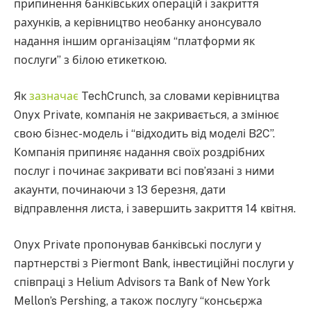
припинення банківських операцій і закриття
рахунків, а керівництво необанку анонсувало
надання іншим організаціям “платформи як
послуги” з білою етикеткою.
Як
зазначає
TechCrunch, за словами керівництва
Onyx Private, компанія не закривається, а змінює
свою бізнес-модель і “відходить від моделі B2C”.
Компанія припиняє надання своїх роздрібних
послуг і починає закривати всі пов’язані з ними
акаунти, починаючи з 13 березня, дати
відправлення листа, і завершить закриття 14 квітня.
Onyx Private пропонував банківські послуги у
партнерстві з Piermont Bank, інвестиційні послуги у
співпраці з Helium Advisors та Bank of New York
Mellon’s Pershing, а також послугу “консьєржа