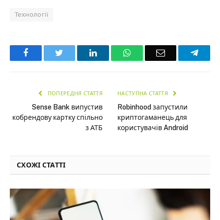
Технології
Facebook
Twitter
LinkedIn
WhatsApp
Email
Teleg
ПОПЕРЕДНЯ СТАТТЯ
НАСТУПНА СТАТТЯ
Sense Bank випустив
Robinhood запустили
кобрендову картку спільно
криптогаманець для
з АТБ
користувачів Android
СХОЖІ СТАТТІ