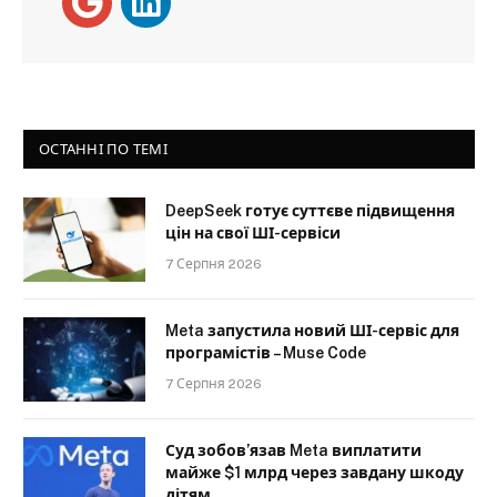
ОСТАННІ ПО ТЕМІ
DeepSeek готує суттєве підвищення
цін на свої ШІ-сервіси
7 Серпня 2026
Meta запустила новий ШІ-сервіс для
програмістів – Muse Code
7 Серпня 2026
Суд зобов’язав Meta виплатити
майже $1 млрд через завдану шкоду
дітям