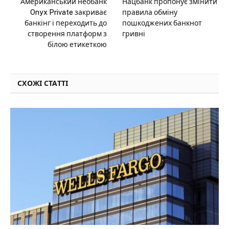
Американський необанк
Нацбанк пропонує змінити
Onyx Private закриває
правила обміну
банкінг і переходить до
пошкоджених банкнот
створення платформ з
гривні
білою етикеткою
СХОЖІ СТАТТІ