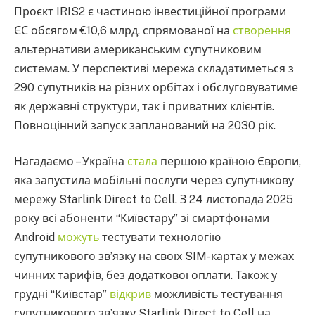
Проєкт IRIS2 є частиною інвестиційної програми
ЄС обсягом €10,6 млрд, спрямованої на
створення
альтернативи американським супутниковим
системам. У перспективі мережа складатиметься з
290 супутників на різних орбітах і обслуговуватиме
як державні структури, так і приватних клієнтів.
Повноцінний запуск запланований на 2030 рік.
Нагадаємо – Україна
стала
першою країною Європи,
яка запустила мобільні послуги через супутникову
мережу Starlink Direct to Cell. З 24 листопада 2025
року всі абоненти “Київстару” зі смартфонами
Android
можуть
тестувати технологію
супутникового зв’язку на своїх SIM-картах у межах
чинних тарифів, без додаткової оплати. Також у
грудні “Київстар”
відкрив
можливість тестування
супутникового зв’язку Starlink Direct to Cell на