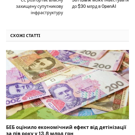
ЄС розгортає власну
SoftBank може інвестувати
захищену супутникову
до $30 млрд в OpenAI
інфраструктуру
СХОЖІ СТАТТІ
БЕБ оцінило економічний ефект від детінізації
за пів року у 13,8 млрд грн