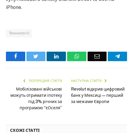
iPhone.
Технології
Facebook
Twitter
LinkedIn
WhatsApp
Email
Teleg
ПОПЕРЕДНЯ СТАТТЯ
НАСТУПНА СТАТТЯ
Мобілізовані військові
Revolut відкрив цифровий
можуть отримати іпотеку
банк у Мексиці — перший
під 3% річних за
за межами Європи
програмою “єОселя”
СХОЖІ СТАТТІ