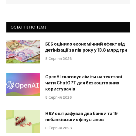
ОСТАННІ ПО ТЕМІ
БЕБ оцінило економічний ефект від
детінізації за пів року у 13,8 млрд грн
8 Серпня 2026
OpenAI скасовує ліміти на текстові
чати ChatGPT для безкоштовних
користувачів
8 Серпня 2026
НБУ оштрафував два банки та 19
небанківських фінустанов
8 Серпня 2026