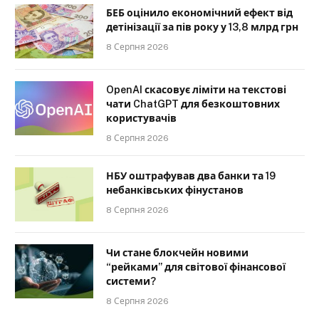
БЕБ оцінило економічний ефект від
детінізації за пів року у 13,8 млрд грн
8 Серпня 2026
OpenAI скасовує ліміти на текстові
чати ChatGPT для безкоштовних
користувачів
8 Серпня 2026
НБУ оштрафував два банки та 19
небанківських фінустанов
8 Серпня 2026
Чи стане блокчейн новими
“рейками” для світової фінансової
системи?
8 Серпня 2026