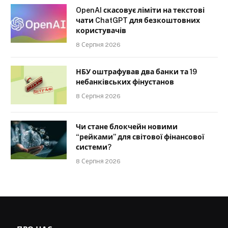
OpenAI скасовує ліміти на текстові
чати ChatGPT для безкоштовних
користувачів
8 Серпня 2026
НБУ оштрафував два банки та 19
небанківських фінустанов
8 Серпня 2026
Чи стане блокчейн новими
“рейками” для світової фінансової
системи?
8 Серпня 2026