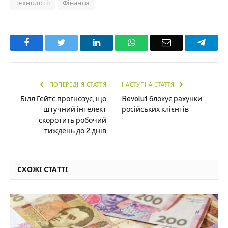
Технології
Фінанси
Facebook
Twitter
LinkedIn
WhatsApp
Email
Teleg
ПОПЕРЕДНЯ СТАТТЯ
НАСТУПНА СТАТТЯ
Білл Гейтс прогнозує, що
Revolut блокує рахунки
штучний інтелект
російських клієнтів
скоротить робочий
тиждень до 2 днів
СХОЖІ СТАТТІ