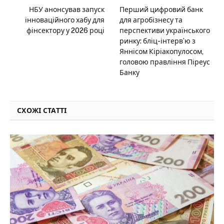
НБУ анонсував запуск
Перший цифровий банк
інноваційного хабу для
для агробізнесу та
фінсектору у 2026 році
перспективи українського
ринку: бліц-інтерв’ю з
Яннісом Кіріакопулосом,
головою правління Піреус
Банку
СХОЖІ СТАТТІ