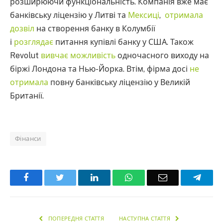
розширюючи функціональність. Компанія вже має
банківську ліцензію у Литві та
Мексиці
,
отримала
дозвіл
на створення банку в Колумбії
і
розглядає
питання купівлі банку у США. Також
Revolut
вивчає можливість
одночасного виходу на
біржі Лондона та Нью-Йорка. Втім, фірма досі
не
отримала
повну банківську ліцензію у Великій
Британії.
Фінанси
Facebook
Twitter
LinkedIn
WhatsApp
Email
Teleg
ПОПЕРЕДНЯ СТАТТЯ
НАСТУПНА СТАТТЯ