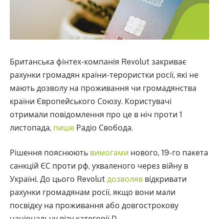
Британська фінтех-компанія Revolut закриває
рахунки громадян країни-терористки росії, які не
мають дозволу на проживання чи громадянства
країни Європейського Союзу. Користувачі
отримали повідомлення про це в ніч проти 1
листопада,
пише
Радіо Свобода.
Рішення пояснюють
вимогами
нового, 19-го пакета
санкцій ЄС проти рф, ухваленого через війну в
Україні. До цього Revolut
дозволяв
відкривати
рахунки громадянам росії, якщо вони мали
посвідку на проживання або довгострокову
національну візу категорії D.