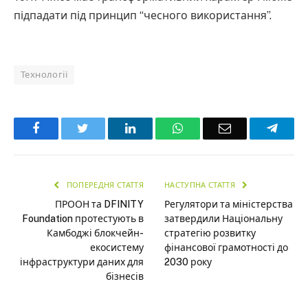
підпадати під принцип “чесного використання”​.
Технології
Facebook
Twitter
LinkedIn
WhatsApp
Email
Teleg
ПОПЕРЕДНЯ СТАТТЯ
НАСТУПНА СТАТТЯ
ПРООН та DFINITY
Регулятори та міністерства
Foundation протестують в
затвердили Національну
Камбоджі блокчейн-
стратегію розвитку
екосистему
фінансової грамотності до
інфраструктури даних для
2030 року
бізнесів