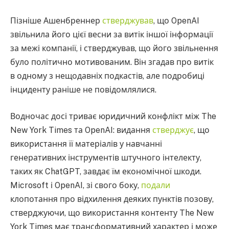
Пізніше Ашенбреннер
стверджував
, що OpenAI
звільнила його цієї весни за витік іншої інформації
за межі компанії, і стверджував, що його звільнення
було політично мотивованим. Він згадав про витік
в одному з нещодавніх подкастів, але подробиці
інциденту раніше не повідомлялися.
Водночас досі триває юридичний конфлікт між The
New York Times та OpenAI: видання
стверджує
, що
використання її матеріалів у навчанні
генеративних інструментів штучного інтелекту,
таких як ChatGPT, завдає їм економічної шкоди.
Microsoft і OpenAI, зі свого боку,
подали
клопотання про відхилення деяких пунктів позову,
стверджуючи, що використання контенту The New
York Times має трансформативний характер і може