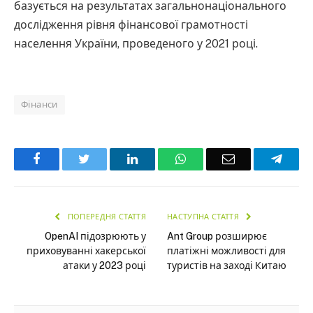
базується на результатах загальнонаціонального
дослідження рівня фінансової грамотності
населення України, проведеного у 2021 році.
Фінанси
Facebook
Twitter
LinkedIn
WhatsApp
Email
Teleg
ПОПЕРЕДНЯ СТАТТЯ
НАСТУПНА СТАТТЯ
OpenAI підозрюють у
Ant Group розширює
приховуванні хакерської
платіжні можливості для
атаки у 2023 році
туристів на заході Китаю