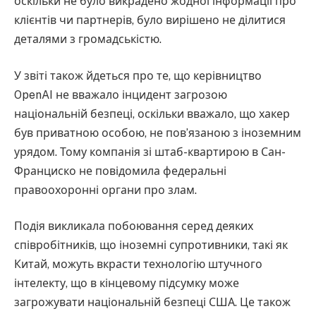
оскільки не було викрадено жодної інформації про
клієнтів чи партнерів, було вирішено не ділитися
деталями з громадськістю.
У звіті також йдеться про те, що керівництво
OpenAI не вважало інцидент загрозою
національній безпеці, оскільки вважало, що хакер
був приватною особою, не пов’язаною з іноземним
урядом. Тому компанія зі штаб-квартирою в Сан-
Франциско не повідомила федеральні
правоохоронні органи про злам.
Подія викликала побоювання серед деяких
співробітників, що іноземні супротивники, такі як
Китай, можуть вкрасти технологію штучного
інтелекту, що в кінцевому підсумку може
загрожувати національній безпеці США. Це також