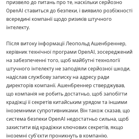
призвело до питань про те, наскільки серйозно
OpenAI ставиться до безпеки, і виявило розбіжності
всередині компанії щодо ризиків штучного
інтелекту.
Після витоку інформації Леопольд Ашенбреннер,
керівник технічної програми OpenAI, зосереджений
на забезпеченні того, щоб майбутні технології
штучного інтелекту не заподіяли серйозної шкоди,
надіслав службову записку на адресу ради
директорів компанії. Ашенбреннер стверджував,
що компанія не робить достатньо, щоб запобігти
крадіжці її секретів китайським урядом та іншими
іноземними супротивниками. Він також сказав, що
система безпеки OpenAI недостатньо сильна, щоб
захистити від крадіжки ключових секретів, якщо
іноземні суб’єкти проникнуть в компанію.