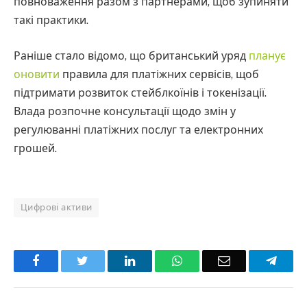
повноваження разом з партнерами, щоб зупиняти
такі практики.
Раніше стало відомо, що британський уряд
планує
оновити
правила для платіжних сервісів, щоб
підтримати розвиток стейблкоїнів і токенізації.
Влада розпочне консультації щодо змін у
регулюванні платіжних послуг та електронних
грошей.
Цифрові активи
Facebook
Twitter
LinkedIn
WhatsApp
Email
Teleg