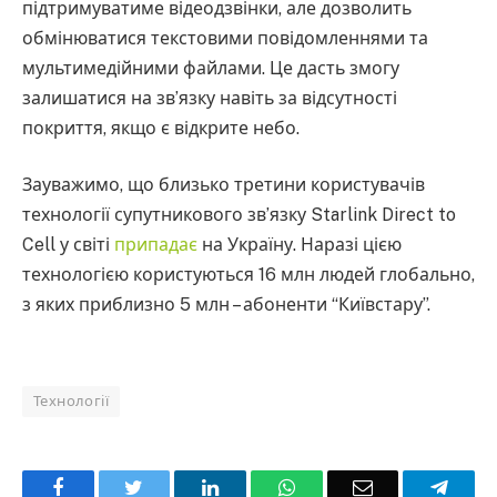
підтримуватиме відеодзвінки, але дозволить
обмінюватися текстовими повідомленнями та
мультимедійними файлами. Це дасть змогу
залишатися на зв’язку навіть за відсутності
покриття, якщо є відкрите небо.
Зауважимо, що близько третини користувачів
технології супутникового зв’язку Starlink Direct to
Cell у світі
припадає
на Україну. Наразі цією
технологією користуються 16 млн людей глобально,
з яких приблизно 5 млн – абоненти “Київстару”.
Технології
Facebook
Twitter
LinkedIn
WhatsApp
Email
Teleg