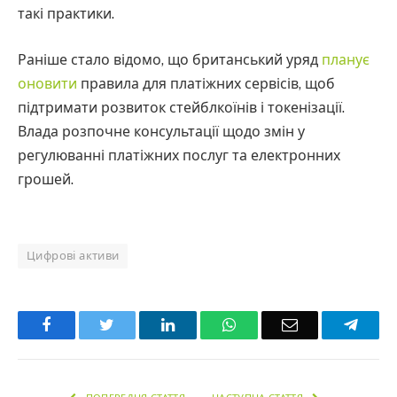
такі практики.
Раніше стало відомо, що британський уряд
планує
оновити
правила для платіжних сервісів, щоб
підтримати розвиток стейблкоїнів і токенізації.
Влада розпочне консультації щодо змін у
регулюванні платіжних послуг та електронних
грошей.
Цифрові активи
Facebook
Twitter
LinkedIn
WhatsApp
Email
Teleg