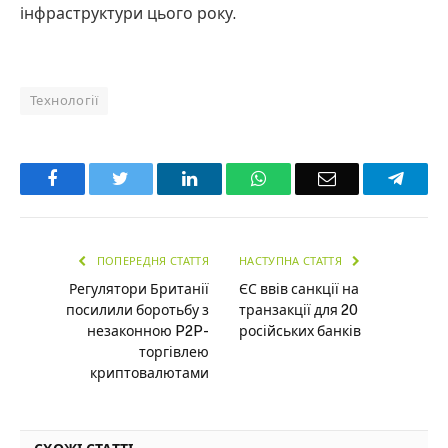
інфраструктури цього року.
Технології
Facebook
Twitter
LinkedIn
WhatsApp
Email
Teleg
ПОПЕРЕДНЯ СТАТТЯ
НАСТУПНА СТАТТЯ
Регулятори Британії
ЄС ввів санкції на
посилили боротьбу з
транзакції для 20
незаконною P2P-
російських банків
торгівлею
криптовалютами