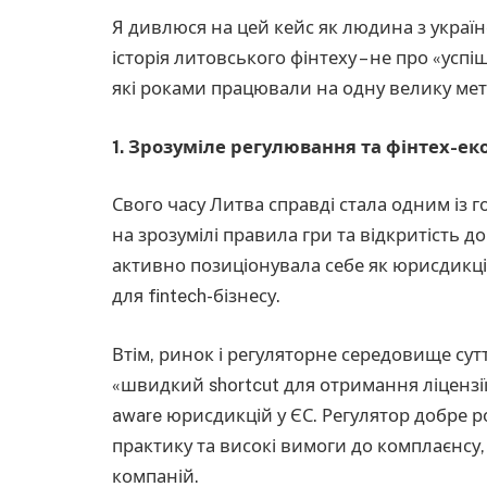
Я дивлюся на цей кейс як людина з украї
історія литовського фінтеху – не про «успі
які роками працювали на одну велику мету.
1. Зрозуміле регулювання та фінтех-е
Свого часу Литва справді стала одним із 
на зрозумілі правила гри та відкритість д
активно позиціонувала себе як юрисдикц
для fintech-бізнесу.
Втім, ринок і регуляторне середовище сутт
«швидкий shortcut для отримання ліцензії»
aware юрисдикцій у ЄС. Регулятор добре р
практику та високі вимоги до комплаєнсу,
компаній.