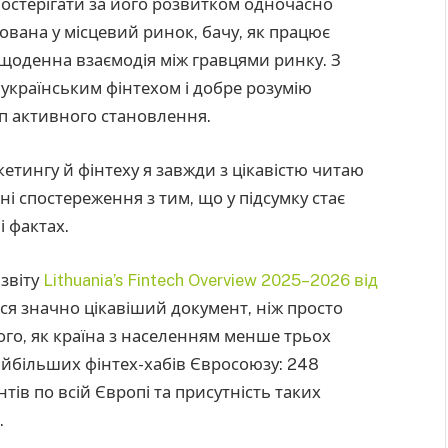
постерігати за його розвитком одночасно
грована у місцевий ринок, бачу, як працює
а щоденна взаємодія між гравцями ринку. З
українським фінтехом і добре розумію
п активного становлення.
кетингу й фінтеху я завжди з цікавістю читаю
ні спостереження з тим, що у підсумку стає
і фактах.
звіту
Lithuania’s Fintech Overview 2025–2026 від
ився значно цікавіший документ, ніж просто
ого, як країна з населенням менше трьох
айбільших фінтех-хабів Євросоюзу: 248
тів по всій Європі та присутність таких
.