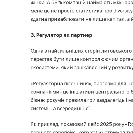
жінки. А 58% компаній наймають міжнародн
мене це не просто статистика про diversity
здатна приваблювати не лише капітал, а 
3. Регулятор як партнер
Одна з найсильніших сторін литовського к
перестав бути лише контролюючим орган
екосистеми, який зацікавлений у розвитку
«Регуляторна пісочниця», програма для но
компаніями – це ініціативи центрального 
бізнес розуміє правила гри заздалегідь і
системі», а всередині неї.
Як приклад, показовий кейс 2025 року – R
першого європейського хабу і отримав тут 