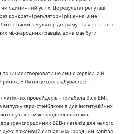
чи одиничний успіх. Це результат репутації,
ез конкретні регуляторні рішення, а не
». Литовський регулятор дотримується простого
них міжнародних гравців, вона має бути
ін починає створювати не лише сервіси, а й
 ринок. У Литві це вже відбувається.
 платіжних провайдерів – придбала Blue EMI,
а випуску євро-стейблкоїнів для інституційних
фінтех у сфері міжнародних платежів,
дера транскордонних B2B-платежів для малого
 це дуже важливий сигнал: міжнародний капітал