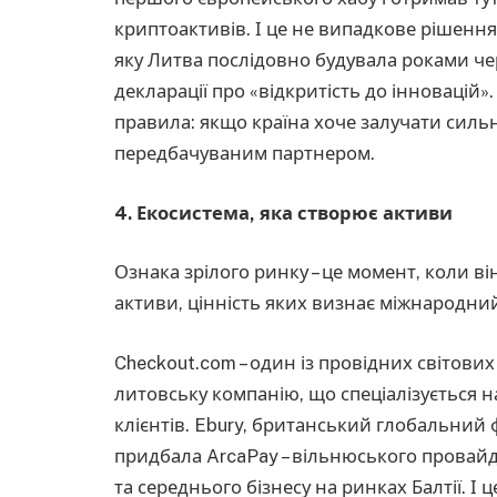
криптоактивів. І це не випадкове рішення 
яку Литва послідовно будувала роками чер
декларації про «відкритість до інновацій
правила: якщо країна хоче залучати силь
передбачуваним партнером.
4. Екосистема, яка створює активи
Ознака зрілого ринку – це момент, коли в
активи, цінність яких визнає міжнародний
Checkout.com – один із провідних світових
литовську компанію, що спеціалізується н
клієнтів. Ebury, британський глобальний 
придбала ArcaPay – вільнюського провай
та середнього бізнесу на ринках Балтії. І