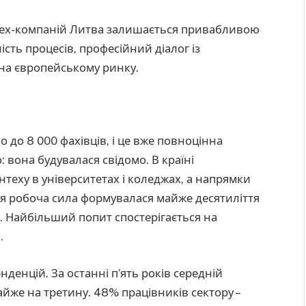
тех-компаній Литва залишається привабливою
ість процесів, професійний діалог із
 на європейському ринку.
о до 8 000 фахівців, і це вже повноцінна
: вона будувалася свідомо. В країні
нтеху в університетах і коледжах, а напрямки
Ця робоча сила формувалася майже десятиліття
. Найбільший попит спостерігається на
и.
нденцій. За останні п’ять років середній
айже на третину. 48% працівників сектору –