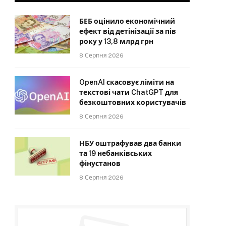
БЕБ оцінило економічний
ефект від детінізації за пів
року у 13,8 млрд грн
8 Серпня 2026
OpenAI скасовує ліміти на
текстові чати ChatGPT для
безкоштовних користувачів
8 Серпня 2026
НБУ оштрафував два банки
та 19 небанківських
фінустанов
8 Серпня 2026