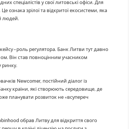
их спеціалістів у свої литовські офіси. Для
. Це ознака зрілої та відкритої екосистеми, яка
й людей.
ейсу – роль регулятора. Банк Литви тут давно
ом. Він став повноцінним учасником
 ринку.
вачків Newcomer, постійний діалог із
банку країни, які створюють середовище, де
 може планувати розвиток не «всупереч
obinhood обрав Литву для відкриття свого
першу в країні ліцензію на послуги з