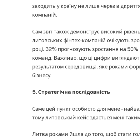
заходить у країну не лише через відкритт
компаній.
Сам звіт також демонструє високий рівен
литовських фінтех-компаній очікують зр
році. 32% прогнозують зростання на 50%
команд. Важливо, що ці цифри виглядають
результатом середовища, яке роками фор
бізнесу.
5. Стратегічна послідовність
Саме цей пункт особисто для мене – найва
тому литовський кейс здається мені таки
Литва роками йшла до того, щоб стати го