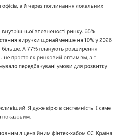
я офісів, а й через поглинання локальних
ь внутрішньої впевненості ринку. 65%
остання виручки щонайменше на 10% у 2026
 і більше. А 77% планують розширення
 не просто як ринковий оптимізм, а є
мувало передбачувані умови для розвитку
жливіший. Я дуже вірю в системність. І саме
м показовим.
ловним ліцензійним фінтех-хабом ЄС. Країна