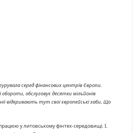
рувала серед фінансових центрів Європи.
ні обороти, обслуговує десятки мільйонів
анії відкривають тут свої європейські хаби. Що
працюю у литовському фінтех-середовищі. І,