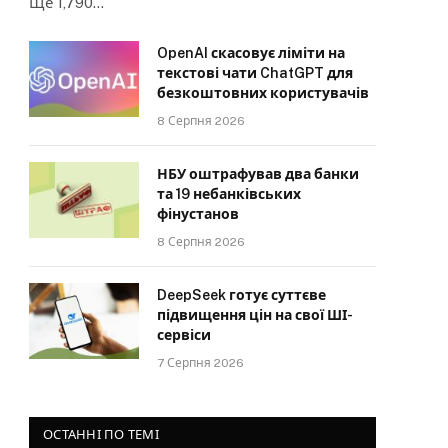
Ще 1,790…
OpenAI скасовує ліміти на
текстові чати ChatGPT для
безкоштовних користувачів
8 Серпня 2026
НБУ оштрафував два банки
та 19 небанківських
фінустанов
8 Серпня 2026
DeepSeek готує суттєве
підвищення цін на свої ШІ-
сервіси
7 Серпня 2026
ОСТАННІ ПО ТЕМІ