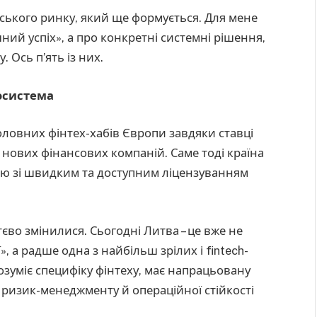
нського ринку, який ще формується. Для мене
шний успіх», а про конкретні системні рішення,
 Ось п’ять із них.
косистема
головних фінтех-хабів Європи завдяки ставці
о нових фінансових компаній. Саме тоді країна
ію зі швидким та доступним ліцензуванням
єво змінилися. Сьогодні Литва – це вже не
, а радше одна з найбільш зрілих і fintech-
озуміє специфіку фінтеху, має напрацьовану
 ризик-менеджменту й операційної стійкості