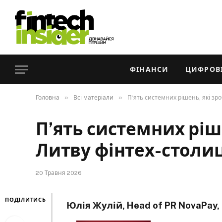
ФІНАНСИ
ЦИФРОВІ
»
»
Головна
Всі матеріали
П’ять системних рішень, які з
П’ять системних ріш
Литву фінтех-столи
20 Травня 2026
ПОДІЛИТИСЬ
Юлія Жулій, Head of PR NovaPay