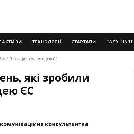
 АКТИВИ
ТЕХНОЛОГІЇ
СТАРТАПИ
EASY FINT
робили Литву фінтех-столицею ЄС
ень, які зробили
цею ЄС
, комунікаційна консультантка