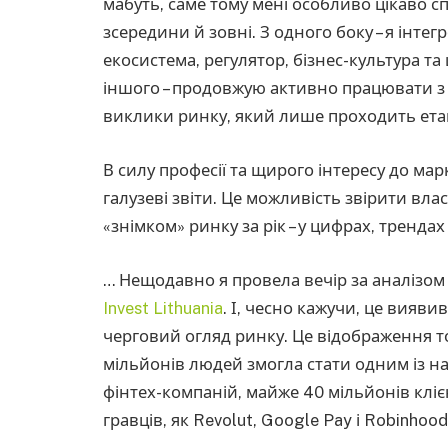
мабуть, саме тому мені особливо цікаво с
зсередини й зовні. З одного боку – я інте
екосистема, регулятор, бізнес-культура т
іншого – продовжую активно працювати з 
виклики ринку, який лише проходить ета
В силу професії та щирого інтересу до мар
галузеві звіти. Це можливість звірити влас
«знімком» ринку за рік – у цифрах, трендах 
… Нещодавно я провела вечір за аналізом 
Invest Lithuania
. І, чесно кажучи, це вияв
черговий огляд ринку. Це відображення т
мільйонів людей змогла стати одним із н
фінтех-компаній, майже 40 мільйонів клієн
гравців, як Revolut, Google Pay і Robinhood