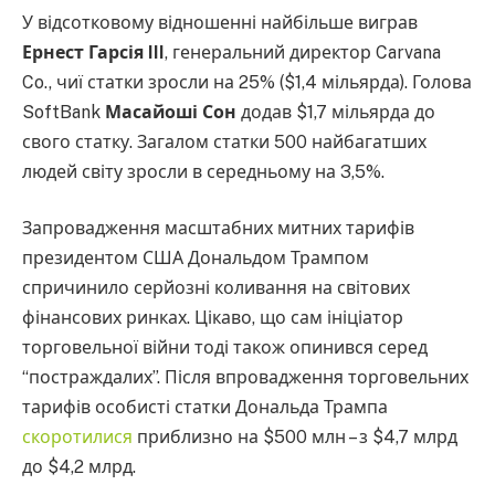
У відсотковому відношенні найбільше виграв
Ернест Гарсія III
, генеральний директор Carvana
Co., чиї статки зросли на 25% ($1,4 мільярда). Голова
SoftBank
Масайоші Сон
додав $1,7 мільярда до
свого статку. Загалом статки 500 найбагатших
людей світу зросли в середньому на 3,5%.
Запровадження масштабних митних тарифів
президентом США Дональдом Трампом
спричинило серйозні коливання на світових
фінансових ринках. Цікаво, що сам ініціатор
торговельної війни тоді також опинився серед
“постраждалих”. Після впровадження торговельних
тарифів особисті статки Дональда Трампа
скоротилися
приблизно на $500 млн – з $4,7 млрд
до $4,2 млрд.