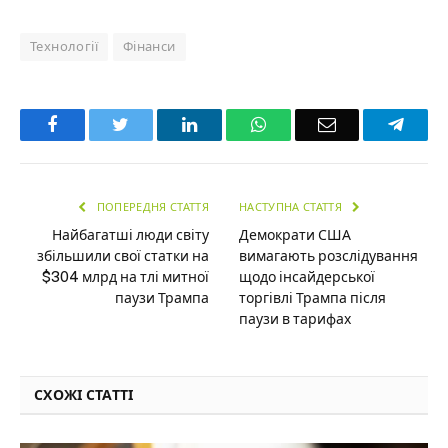
Технології
Фінанси
Facebook
Twitter
LinkedIn
WhatsApp
Email
Teleg
ПОПЕРЕДНЯ СТАТТЯ
НАСТУПНА СТАТТЯ
Найбагатші люди світу
Демократи США
збільшили свої статки на
вимагають розслідування
$304 млрд на тлі митної
щодо інсайдерської
паузи Трампа
торгівлі Трампа після
паузи в тарифах
СХОЖІ СТАТТІ