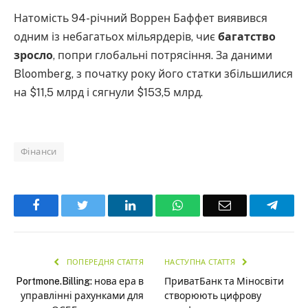
Натомість 94-річний Воррен Баффет виявився
одним із небагатьох мільярдерів, чиє
багатство
зросло
, попри глобальні потрясіння. За даними
Bloomberg, з початку року його статки збільшилися
на $11,5 млрд і сягнули $153,5 млрд.
Фінанси
Facebook
Twitter
LinkedIn
WhatsApp
Email
Teleg
ПОПЕРЕДНЯ СТАТТЯ
НАСТУПНА СТАТТЯ
Portmone.Billing: нова ера в
ПриватБанк та Міносвіти
управлінні рахунками для
створюють цифрову