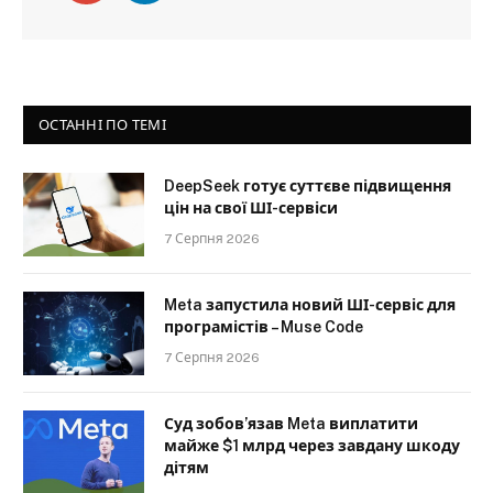
ОСТАННІ ПО ТЕМІ
DeepSeek готує суттєве підвищення
цін на свої ШІ-сервіси
7 Серпня 2026
Meta запустила новий ШІ-сервіс для
програмістів – Muse Code
7 Серпня 2026
Суд зобов’язав Meta виплатити
майже $1 млрд через завдану шкоду
дітям