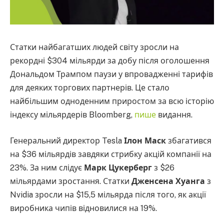
Статки найбагатших людей світу зросли на
рекордні $304 мільярди за добу після оголошення
Дональдом Трампом паузи у впровадженні тарифів
для деяких торгових партнерів. Це стало
найбільшим одноденним приростом за всю історію
індексу мільярдерів Bloomberg,
пише
видання.
Генеральний директор Tesla
Ілон Маск
збагатився
на $36 мільярдів завдяки стрибку акцій компанії на
23%. За ним слідує
Марк Цукерберг
з $26
мільярдами зростання. Статки
Дженсена Хуанга
з
Nvidia зросли на $15,5 мільярда після того, як акції
виробника чипів відновилися на 19%.