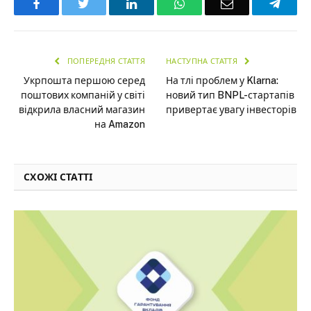
Facebook
Twitter
LinkedIn
WhatsApp
Email
Teleg
ПОПЕРЕДНЯ СТАТТЯ
НАСТУПНА СТАТТЯ
Укрпошта першою серед
На тлі проблем у Klarna:
поштових компаній у світі
новий тип BNPL-стартапів
відкрила власний магазин
привертає увагу інвесторів
на Amazon
СХОЖІ СТАТТІ