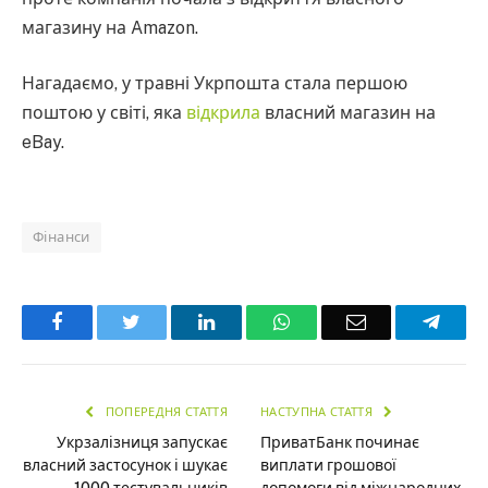
магазину на Amazon.
Нагадаємо, у травні Укрпошта стала першою
поштою у світі, яка
відкрила
власний магазин на
eBay.
Фінанси
Facebook
Twitter
LinkedIn
WhatsApp
Email
Teleg
ПОПЕРЕДНЯ СТАТТЯ
НАСТУПНА СТАТТЯ
Укрзалізниця запускає
ПриватБанк починає
власний застосунок і шукає
виплати грошової
1000 тестувальників
допомоги від міжнародних