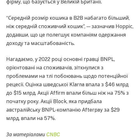
фірму, що базується у Великій Британії.
“Середній розмір кошика в B2B набагато більший,
ніж середній споживчий кошик”, — зазначив Норріс,
додавши, що це полегшує компаніям одержання
доходу та масштабованість.
Нагадаємо, у 2022 році основні гравці BNPL,
орієнтовані на споживачів, зіткнулися з
проблемами на тлі побоювань щодо потенційної
рецесії. Оцінка шведської Klarna впала з $46 млрд
до $15 млрд. Акції Affirm впали більш ніж на 75% з
початку року. Акції Block, яка придбала
австралійську BNPL-компанію Afterpay за $29
млрд, впали на 57%.
За матеріалами
CNBC