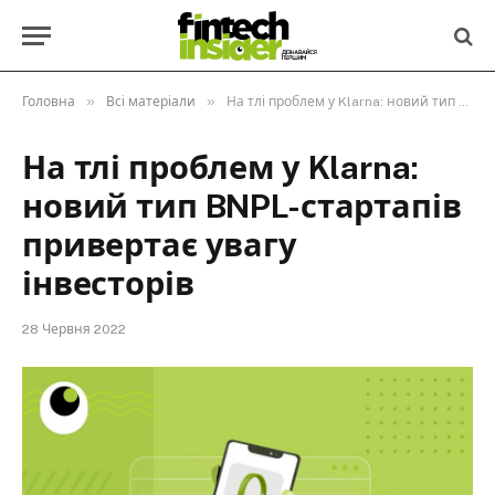
»
»
Головна
Всі матеріали
На тлі проблем у Klarna: новий тип BNPL-стартапів привертає увагу інвесторів
На тлі проблем у Klarna:
новий тип BNPL-стартапів
привертає увагу
інвесторів
28 Червня 2022