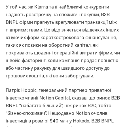
У той час, як Klarna та її найближчі конкуренти
надають розстрочку на споживчі покупки, B2B
BNPL фірми прагнуть врегулювати транзакції між
підприємствами. Це відрізняється від деяких інших
існуючих форм короткострокового фінансування,
таких як позики на оборотний капітал, які
покривають щоденні операційні витрати фірми, чи
інвойс-факторинг, коли компанія продає повністю
або частину рахунку для швидшого доступу до
грошових коштів, які вони заборгували.
Патрік Норріс, генеральний партнер приватної
інвесткомпанії Notion Capital, сказав, що ринок B2B
BNPL “набагато більший”, ніж ринок B2C, тобто
“бізнес-споживач”. Нещодавно Notion очолив
інвестиції в розмірі $40 млн у Hokodo, B2B BNPL