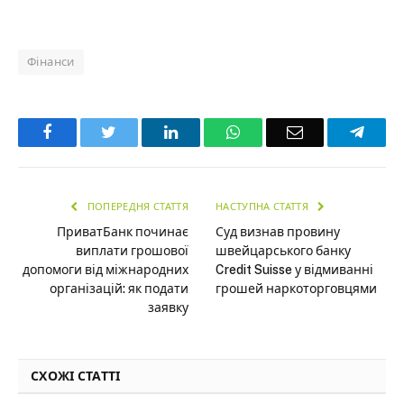
Фінанси
Facebook
Twitter
LinkedIn
WhatsApp
Email
Teleg
ПОПЕРЕДНЯ СТАТТЯ
НАСТУПНА СТАТТЯ
ПриватБанк починає
Суд визнав провину
виплати грошової
швейцарського банку
допомоги від міжнародних
Credit Suisse у відмиванні
організацій: як подати
грошей наркоторговцями
заявку
СХОЖІ СТАТТІ