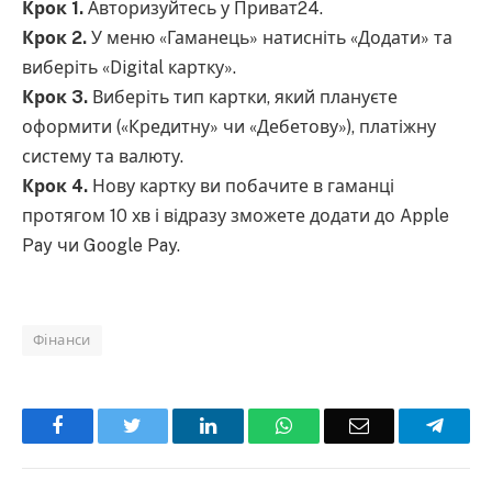
Крок 1.
Авторизуйтесь у Приват24.
Крок 2.
У меню «Гаманець» натисніть «Додати» та
виберіть «Digital картку».
Крок 3.
Виберіть тип картки, який плануєте
оформити («Кредитну» чи «Дебетову»), платіжну
систему та валюту.
Крок 4.
Нову картку ви побачите в гаманці
протягом 10 хв і відразу зможете додати до Apple
Pay чи Google Pay.
Фінанси
Facebook
Twitter
LinkedIn
WhatsApp
Email
Teleg