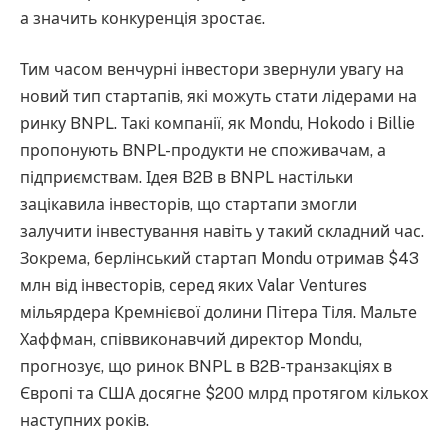
а значить конкуренція зростає.
Тим часом венчурні інвестори звернули увагу на
новий тип стартапів, які можуть стати лідерами на
ринку BNPL. Такі компанії, як Mondu, Hokodo і Billie
пропонують BNPL-продукти не споживачам, а
підприємствам. Ідея B2B в BNPL настільки
зацікавила інвесторів, що стартапи змогли
залучити інвестування навіть у такий складний час.
Зокрема, берлінський стартап Mondu отримав $43
млн від інвесторів, серед яких Valar Ventures
мільярдера Кремнієвої долини Пітера Тіля. Мальте
Хаффман, співвиконавчий директор Mondu,
прогнозує, що ринок BNPL в B2B-транзакціях в
Європі та США досягне $200 млрд протягом кількох
наступних років.