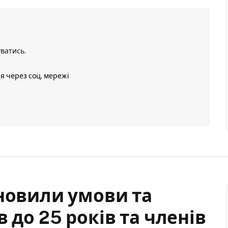
уватись
.
ія через соц. мережі
оновили умови та
 до 25 років та членів