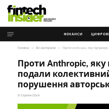
ФІНАНСИ
ЦИФРОВІ
»
»
Головна
Всі матеріали
Проти Anthropic, яку підтриму
Проти Anthropic, яку
подали колективний
порушення авторськ
21 Серпня 2024