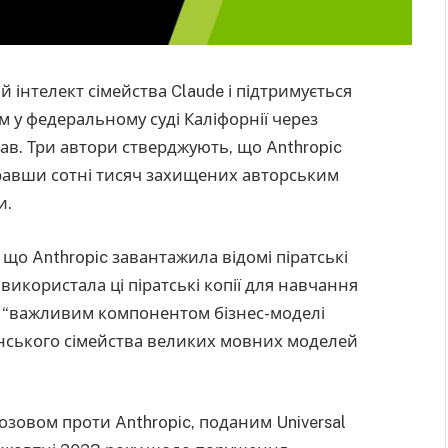
 інтелект сімейства Claude і підтримується
 у федеральному суді Каліфорнії через
в. Три автори стверджують, що Anthropic
кравши сотні тисяч захищених авторським
и.
 що Anthropic завантажила відомі піратські
а використала ці піратські копії для навчання
є “важливим компонентом бізнес-моделі
анського сімейства великих мовних моделей
озовом проти Anthropic, поданим Universal