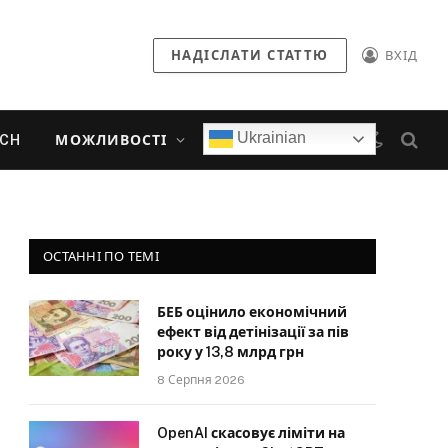
НАДІСЛАТИ СТАТТЮ
ВХІД
Ukrainian
ECH
МОЖЛИВОСТІ
ОСТАННІ ПО ТЕМІ
БЕБ оцінило економічний
ефект від детінізації за пів
року у 13,8 млрд грн
8 Серпня 2026
OpenAI скасовує ліміти на