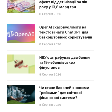
ефект від детінізації за пів
року у 13,8 млрд грн
8 Серпня 2026
OpenAI скасовує ліміти на
текстові чати ChatGPT для
безкоштовних користувачів
8 Серпня 2026
НБУ оштрафував два банки
та 19 небанківських
фінустанов
8 Серпня 2026
Чи стане блокчейн новими
“рейками” для світової
фінансової системи?
8 Серпня 2026