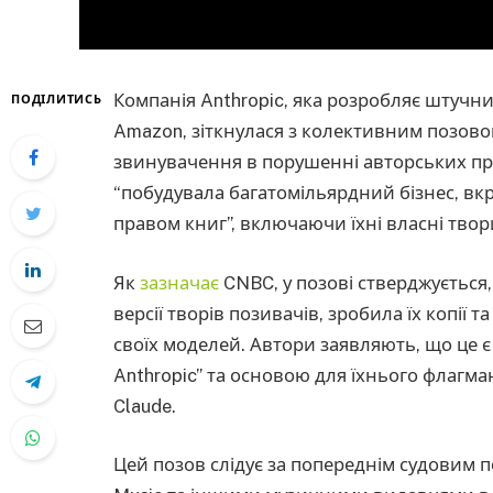
Компанія Anthropic, яка розробляє штучний
ПОДІЛИТИСЬ
Amazon, зіткнулася з колективним позовом
звинувачення в порушенні авторських пра
“побудувала багатомільярдний бізнес, в
правом книг”, включаючи їхні власні твор
Як
зазначає
CNBC, у позові стверджується,
версії творів позивачів, зробила їх копії т
своїх моделей. Автори заявляють, що це 
Anthropic” та основою для їхнього флагм
Claude.
Цей позов слідує за попереднім судовим п