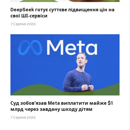
DeepSeek готує суттєве підвищення цін на
свої ШІ-сервіси
7 Серпня 2026
Суд зобов’язав Meta виплатити майже $1
млрд через завдану шкоду дітям
7 Серпня 2026