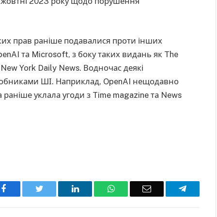
 жовтні 2023 року щодо порушення
их прав раніше подавалися проти інших
nAI та Microsoft, з боку таких видань як The
e New York Daily News. Водночас деякі
робниками ШІ. Наприклад, OpenAI нещодавно
а раніше уклала угоди з Time magazine та News
Facebook
Twitter
LinkedIn
WhatsApp
Email
Telegra