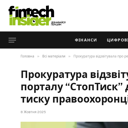
ФІНАНСИ
ЦИФРОВІ
»
»
Головна
Всі матеріали
Прокуратура відзвітувала про ре
Прокуратура відзвіт
порталу “СтопТиск” д
тиску правоохоронц
8 Жовтня 2025