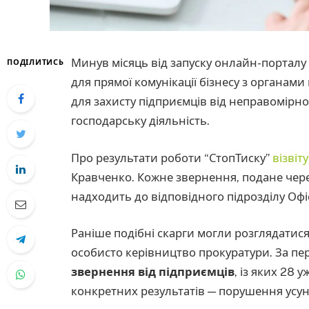
Минув місяць від запуску онлайн-порталу “
ПОДІЛИТИСЬ
для прямої комунікації бізнесу з органа
для захисту підприємців від неправомірн
господарську діяльність.
Про результати роботи “СтопТиску”
візвіт
Кравченко. Кожне звернення, подане чере
надходить до відповідного підрозділу Офі
Раніше подібні скарги могли розглядатис
особисто керівництво прокуратури. За п
звернення від підприємців
, із яких 28 
конкретних результатів — порушення усун