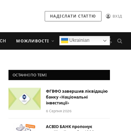
НАДІСЛАТИ СТАТТЮ
ВХІД
Ukrainian
ECH
МОЖЛИВОСТІ
ОСТАННІ ПО ТЕМІ
ФГВФО завершив ліквідацію
банку «Національні
інвестиції»
6 Серпня 2026
АСВІО БАНК пропонує