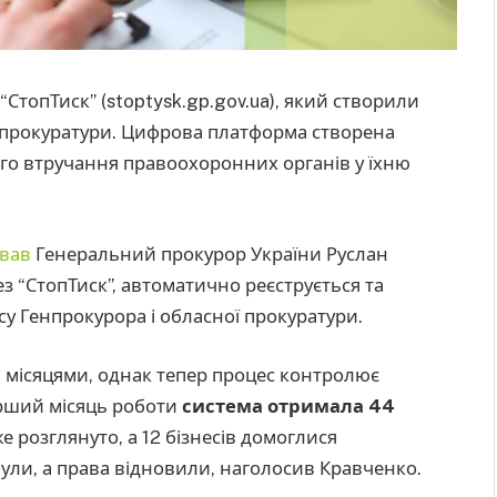
СтопТиск” (stoptysk.gp.gov.ua), який створили
ми прокуратури. Цифрова платформа створена
ого втручання правоохоронних органів у їхню
ував
Генеральний прокурор України Руслан
з “СтопТиск”, автоматично реєструється та
су Генпрокурора і обласної прокуратури.
я місяцями, однак тепер процес контролює
ерший місяць роботи
система отримала 44
уже розглянуто, а 12 бізнесів домоглися
ули, а права відновили, наголосив Кравченко.