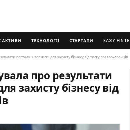
 АКТИВИ
ТЕХНОЛОГІЇ
СТАРТАПИ
EASY FINT
зультати порталу “СтопТиск” для захисту бізнесу від тиску правоохоронців
увала про результати
ля захисту бізнесу від
ів