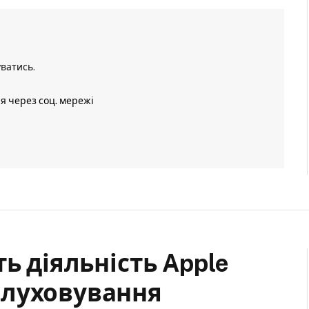
уватись
.
ія через соц. мережі
ь діяльність Apple
слуховування