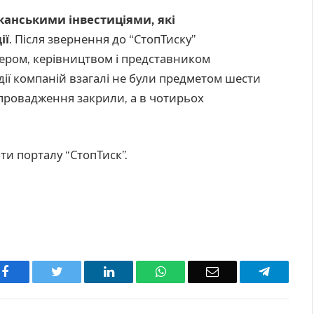
канськими інвестиціями, які
ії
. Після звернення до “СтопТиску”
онером, керівництвом і представником
дії компаній взагалі не були предметом шести
 провадження закрили, а в чотирьох
и порталу “СтопТиск”.
Facebook
Twitter
LinkedIn
WhatsApp
Email
Telegra