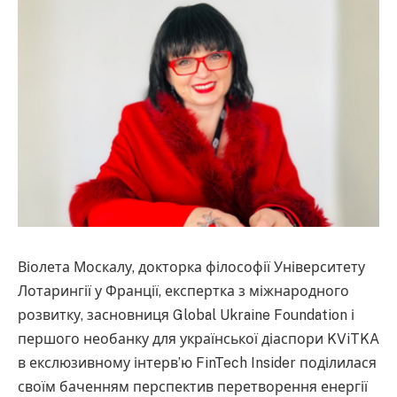
Віолета Москалу, докторка філософії Університету
Лотарингії у Франції, експертка з міжнародного
розвитку, засновниця Global Ukraine Foundation і
першого необанку для української діаспори KViTKA
в екслюзивному інтерв’ю FinTech Insider поділилася
своїм баченням перспектив перетворення енергії