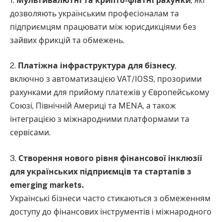
1.
Мультивалютні та крипто-фіатні рахунки
, які
дозволяють українським професіоналам та
підприємцям працювати між юрисдикціями без
зайвих фрикцій та обмежень.
2.
Платіжна інфраструктура для бізнесу
,
включно з автоматизацією VAT/IOSS, прозорими
рахунками для прийому платежів у Європейському
Союзі, Північній Америці та MENA, а також
інтеграцією з міжнародними платформами та
сервісами.
3.
Створення нового рівня фінансової інклюзії
для українських підприємців та стартапів з
emerging markets.
Українські бізнеси часто стикаються з обмеженням
доступу до фінансових інструментів і міжнародного