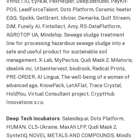
VRNET.IO, Eyre.ai, PaxHelper, Deep3dstudio, PayKit-
POS, LeadForceTalent, Dots Platform, Ceramic heater
EGG, Spokk, GetGrant, Idvizer, Demarka, Gulf Stream,
DiM, Funely AI, Fintellect, Amy, RS-DataPlatform,
AGROTOP UA, Mindship, Sewage sludge treatment
line for processing hazardous sewage sludge into a
safe and useful product for sustainable soil
management, X-Lab, MyPectus, Qudi Mask 2, Milatoris,
idealink inc, UrbanHarvest, biodrook, Radical Prints,
PRE-ORDER, AI Lingua, The well-being of a woman of
advanced age, KnowPack, LetAFlat, Trace Crystal,
HoldYou, Virtual Consultant project, CryptHub
Innovations s.r.o.
Deep Tech Incubators
: Salesdep.ai, Dots Platform,
HUMAN, CLS-Ukraine, MaxAh LFP, Qudi Mask 2,
SyntetiQ, NOVEL METALS AND COMPOUNDS, Mind’s