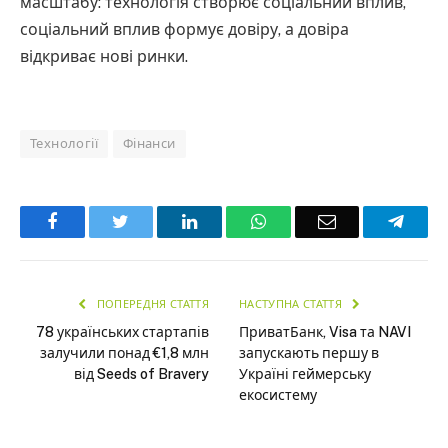
масштабу: технологія створює соціальний вплив,
соціальний вплив формує довіру, а довіра
відкриває нові ринки.
Технології
Фінанси
Facebook
Twitter
LinkedIn
WhatsApp
Email
Teleg
ПОПЕРЕДНЯ СТАТТЯ
НАСТУПНА СТАТТЯ
78 українських стартапів
ПриватБанк, Visa та NAVI
залучили понад €1,8 млн
запускають першу в
від Seeds of Bravery
Україні геймерську
екосистему