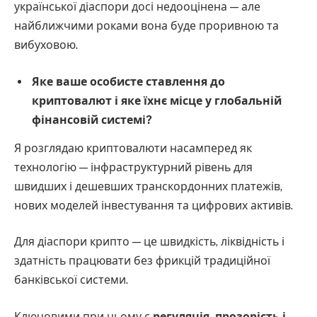
української діаспори досі недооцінена — але
найближчими роками вона буде проривною та
вибуховою.
Яке ваше особисте ставлення до
криптовалют і яке їхнє місце у глобальній
фінансовій системі?
Я розглядаю криптовалюти насамперед як
технологію — інфраструктурний рівень для
швидших і дешевших транскордонних платежів,
нових моделей інвестування та цифрових активів.
Для діаспори крипто — це швидкість, ліквідність і
здатність працювати без фрикцій традиційної
банківської системи.
Ключовими при цьому є
регуляція, прозорість і