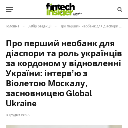
»
»
Головна
Вибір редакції
Про перший необанк для діаспори та роль українців за кордоном у відновленні України: інтерв’ю з Віолетою Москалу, засновницею Global Ukraine
Про перший необанк для
діаспори та роль українців
за кордоном у відновленні
України: інтерв’ю з
Віолетою Москалу,
засновницею Global
Ukraine
9 Грудня 2025