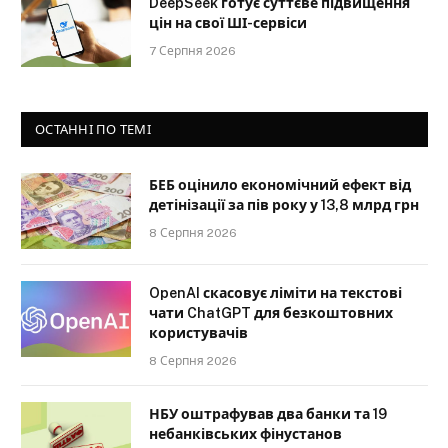
DeepSeek готує суттєве підвищення
цін на свої ШІ-сервіси
7 Серпня 2026
ОСТАННІ ПО ТЕМІ
БЕБ оцінило економічний ефект від
детінізації за пів року у 13,8 млрд грн
8 Серпня 2026
OpenAI скасовує ліміти на текстові
чати ChatGPT для безкоштовних
користувачів
8 Серпня 2026
НБУ оштрафував два банки та 19
небанківських фінустанов