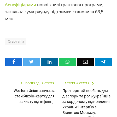
бенефіціарами
нової хвилі грантової програми,
загальна сума раунду підтримки становила €3,5
млн.
Стартапи
Facebook
Twitter
LinkedIn
WhatsApp
Email
Teleg
ПОПЕРЕДНЯ СТАТТЯ
НАСТУПНА СТАТТЯ
Western Union запускає
Про перший необанк для
стейблкоїн-картку для
діаспори та роль українців
захисту від інфляції
за кордоном у відновленні
України: інтерв’ю з
Віолетою Москалу,