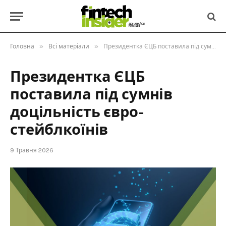
»
»
Головна
Всі матеріали
Президентка ЄЦБ поставила під сумнів доцільність євро-стейблкоїнів
Президентка ЄЦБ
поставила під сумнів
доцільність євро-
стейблкоїнів
9 Травня 2026