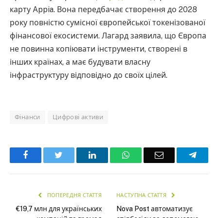
карту Appia. Вона передбачає створення до 2028
року повністю сумісної європейської токенізованої
фінансової екосистеми. Лагард заявила, що Європа
не повинна копіювати інструменти, створені в
інших країнах, а має будувати власну
інфраструктуру відповідно до своїх цілей.
Фінанси
Цифрові активи
Facebook
Twitter
LinkedIn
WhatsApp
Email
Teleg
ПОПЕРЕДНЯ СТАТТЯ
НАСТУПНА СТАТТЯ
€19,7 млн для українських
Nova Post автоматизує