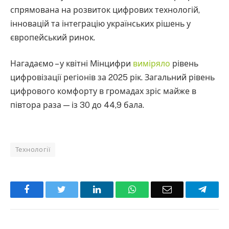
спрямована на розвиток цифрових технологій,
інновацій та інтеграцію українських рішень у
європейський ринок.
Нагадаємо – у квітні Мінцифри
виміряло
рівень
цифровізації регіонів за 2025 рік. Загальний рівень
цифрового комфорту в громадах зріс майже в
півтора раза — із 30 до 44,9 бала.
Технології
Facebook
Twitter
LinkedIn
WhatsApp
Email
Teleg