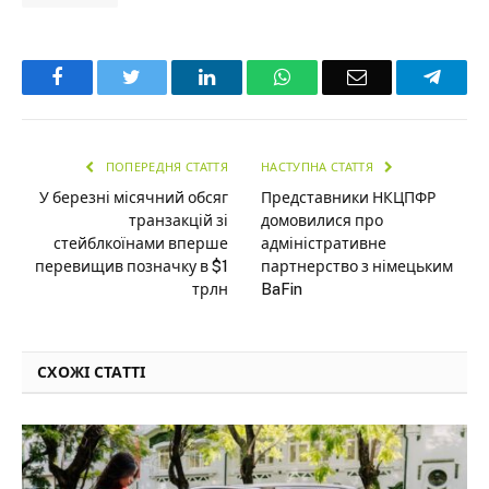
Facebook
Twitter
LinkedIn
WhatsApp
Email
Teleg
ПОПЕРЕДНЯ СТАТТЯ
НАСТУПНА СТАТТЯ
У березні місячний обсяг
Представники НКЦПФР
транзакцій зі
домовилися про
стейблкоїнами вперше
адміністративне
перевищив позначку в $1
партнерство з німецьким
трлн
BaFin
СХОЖІ СТАТТІ