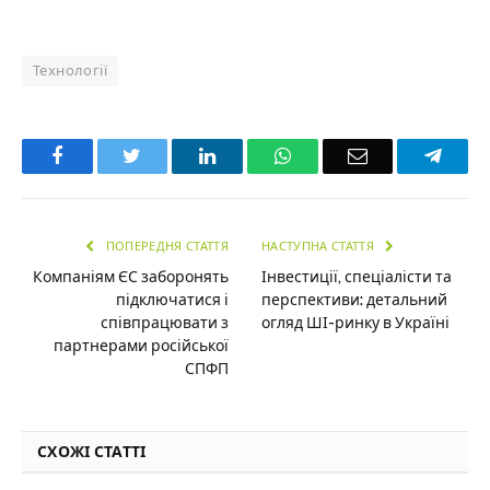
Технології
Facebook
Twitter
LinkedIn
WhatsApp
Email
Teleg
ПОПЕРЕДНЯ СТАТТЯ
НАСТУПНА СТАТТЯ
Компаніям ЄС заборонять
Інвестиції, спеціалісти та
підключатися і
перспективи: детальний
співпрацювати з
огляд ШІ-ринку в Україні
партнерами російської
СПФП
СХОЖІ СТАТТІ