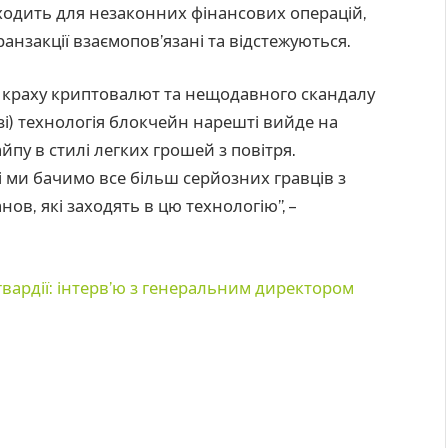
ходить для незаконних фінансових операцій,
ранзакції взаємопов’язані та відстежуються.
я краху криптовалют та нещодавного скандалу
узі) технологія блокчейн нарешті вийде на
йпу в стилі легких грошей з повітря.
 ми бачимо все більш серйозних гравців з
ов, які заходять в цю технологію”, –
гвардії: інтерв’ю з генеральним директором