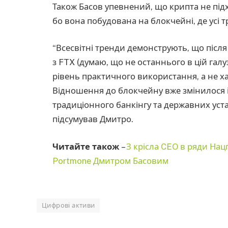
Також Басов упевнений, що крипта не під
бо вона побудована на блокчейні, де усі т
“Всесвітні тренди демонструють, що післ
з FTX (думаю, що не останнього в цій гал
рівень практичного використання, а не ха
Відношення до блокчейну вже змінилося і
традиціонного банкінгу та державних устан
підсумував Дмитро.
Читайте також
–
З крісла CEO в ряди Нац
Portmone Дмитром Басовим
Цифрові активи