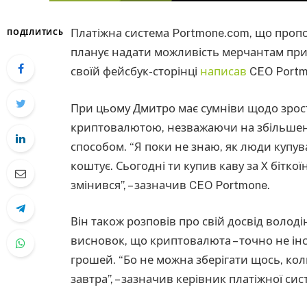
Платіжна система Portmone.com, що пропо
ПОДІЛИТИСЬ
планує надати можливість мерчантам прий
своїй фейсбук-сторінці
написав
CEO Portm
При цьому Дмитро має сумніви щодо зрос
криптовалютою, незважаючи на збільшенн
способом. “Я поки не знаю, як люди купув
коштує. Сьогодні ти купив каву за Х біткоїні
змінився”, – зазначив CEO Portmone.
Він також розповів про свій досвід воло
висновок, що криптовалюта – точно не і
грошей. “Бо не можна зберігати щось, кол
завтра”, – зазначив керівник платіжної сис