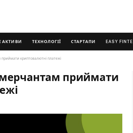
 АКТИВИ
ТЕХНОЛОГІЇ
СТАРТАПИ
EASY FINT
 приймати криптовалютні платежі
ь мерчантам приймати
ежі