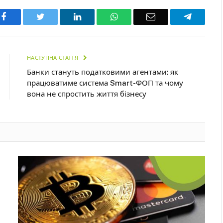
Facebook
Twitter
LinkedIn
WhatsApp
Email
Telegra
НАСТУПНА СТАТТЯ
Банки стануть податковими агентами: як
працюватиме система Smart-ФОП та чому
вона не спростить життя бізнесу