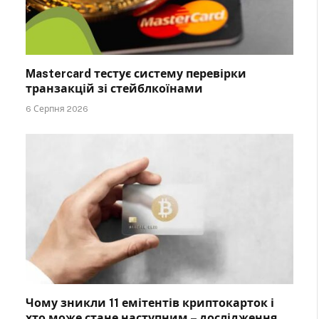
Mastercard тестує систему перевірки
транзакцій зі стейблкоїнами
6 Серпня 2026
Чому зникли 11 емітентів криптокарток і
хто може стане наступним – дослідження