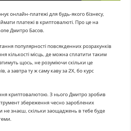
нує онлайн-платежі для будь-якого бізнесу,
мати платежі в криптовалюті. Про це на
one Дмитро Басов.
тання популярності повсякденних розрахунків
я кількості місць, де можна сплатити таким
атимуть щось, не розуміючи скільки це
в, а завтра ту ж саму каву за 2Х, бо курс
діння криптовалютою. З нього Дмитро зробив
нструмент збереження чесно зароблених
и не знаєш, скільки заощаджень в тебе буде
теми.