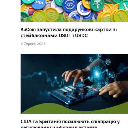
KuCoin запустила подарункові картки зі
стейблкоїнами USDT і USDC
6 Серпня 2026
США та Британія посилюють співпрацю у
регулюванні цифрових активів