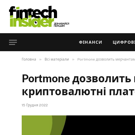
ФІНАНСИ
ЦИФРОВІ
»
»
Головна
Всі матеріали
Portmone дозволить мерчантам
Portmone дозволит
криптовалютні плат
15 Грудня 2022