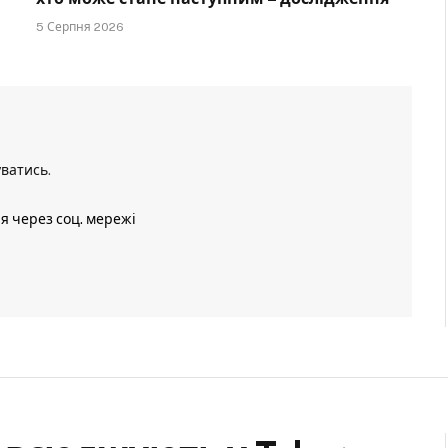
5 Серпня 2026
уватись
.
ія через соц. мережі