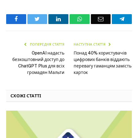
Facebook
Twitter
LinkedIn
WhatsApp
Email
Teleg
ПОПЕРЕДНЯ СТАТТЯ
НАСТУПНА СТАТТЯ
OpenAI надасть
Понад 40% користувачів
безкоштовний доступ до
цифрових банків віддають
ChatGPT Plus для всіх
перевагу гаманцям замість
громадян Мальти
карток
СХОЖІ СТАТТІ