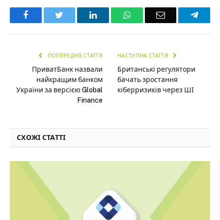
Facebook
Twitter
LinkedIn
WhatsApp
Email
Teleg
ПОПЕРЕДНЯ СТАТТЯ
НАСТУПНА СТАТТЯ
ПриватБанк назвали
Британські регулятори
найкращим банком
бачать зростання
України за версією Global
кіберризиків через ШІ
Finance
СХОЖІ СТАТТІ