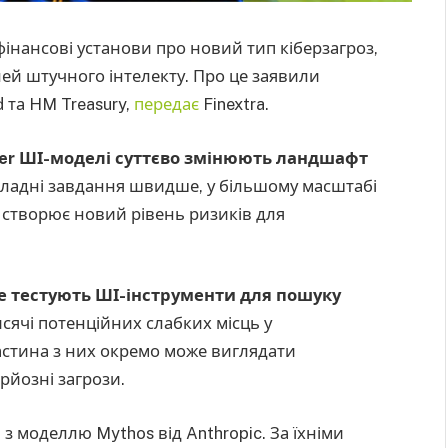
інансові установи про новий тип кіберзагроз,
ей штучного інтелекту. Про це заявили
d та HM Treasury,
передає
Finextra.
ier ШІ-моделі суттєво змінюють ландшафт
складні завдання швидше, у більшому масштабі
 створює новий рівень ризиків для
е тестують ШІ-інструменти для пошуку
исячі потенційних слабких місць у
астина з них окремо може виглядати
рйозні загрози.
з моделлю Mythos від Anthropic. За їхніми