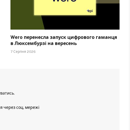
Wero перенесла запуск цифрового гаманця
в Люксембурзі на вересень
7 Серпня 2026
уватись
.
ія через соц. мережі