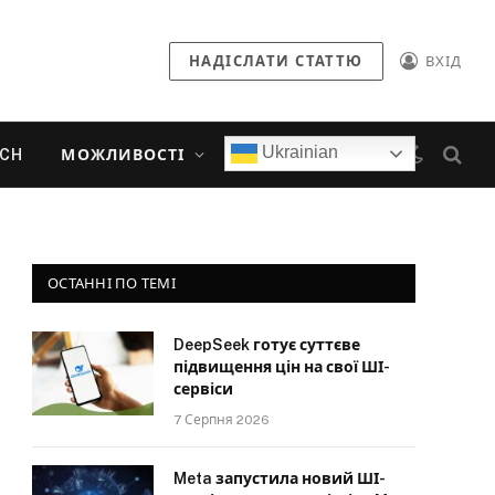
НАДІСЛАТИ СТАТТЮ
ВХІД
Ukrainian
ECH
МОЖЛИВОСТІ
ОСТАННІ ПО ТЕМІ
DeepSeek готує суттєве
підвищення цін на свої ШІ-
сервіси
7 Серпня 2026
Meta запустила новий ШІ-