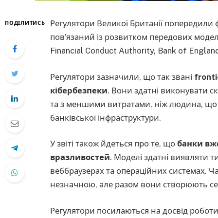
Регулятори Великої Британії попередили ф
ПОДІЛИТИСЬ
пов’язаний із розвитком передових модел
Financial Conduct Authority, Bank of Englan
Регулятори зазначили, що так звані
front
кібербезпеки
. Вони здатні виконувати 
та з меншими витратами, ніж людина, що
банківської інфраструктури.
У звіті також йдеться про те, що
банки вж
вразливостей
. Моделі здатні виявляти т
веббраузерах та операційних системах. Ч
незначною, але разом вони створюють се
Регулятори посилаються на досвід роботи 