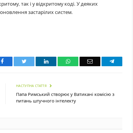
ритому, так і у відкритому коді. У деяких
оновлення застарілих систем.
Facebook
Twitter
LinkedIn
WhatsApp
Email
Telegra
НАСТУПНА СТАТТЯ
Папа Римський створює у Ватикані комісію з
питань штучного інтелекту