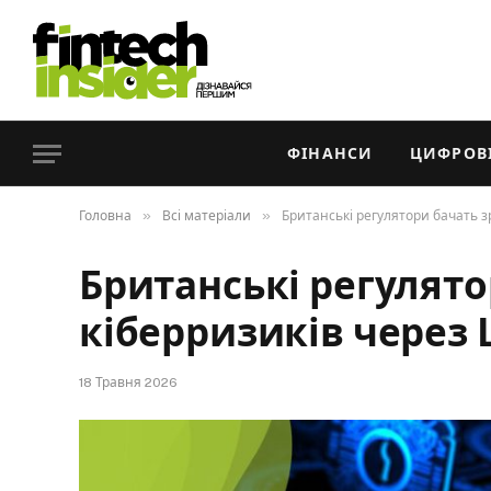
ФІНАНСИ
ЦИФРОВІ
»
»
Головна
Всі матеріали
Британські регулятори бачать з
Британські регулято
кіберризиків через 
18 Травня 2026