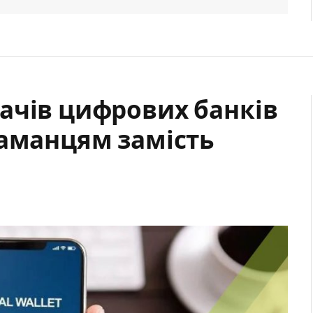
ачів цифрових банків
гаманцям замість