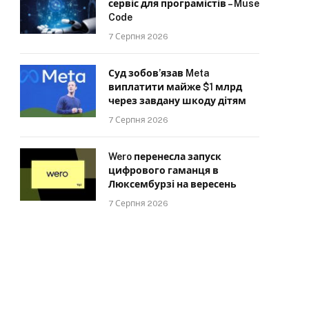
сервіс для програмістів – Muse
Code
7 Серпня 2026
Суд зобов’язав Meta
виплатити майже $1 млрд
через завдану шкоду дітям
7 Серпня 2026
Wero перенесла запуск
цифрового гаманця в
Люксембурзі на вересень
7 Серпня 2026