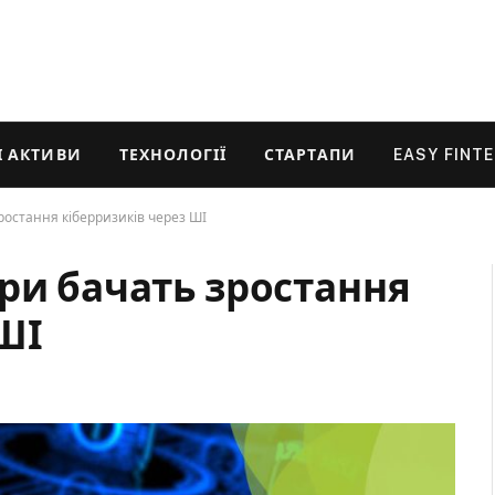
 АКТИВИ
ТЕХНОЛОГІЇ
СТАРТАПИ
EASY FINT
ростання кіберризиків через ШІ
ри бачать зростання
ШІ