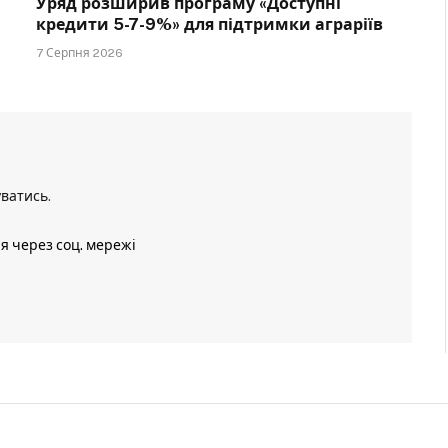
Уряд розширив програму «Доступні
кредити 5-7-9%» для підтримки аграріїв
7 Серпня 2026
уватись
.
ія через соц. мережі