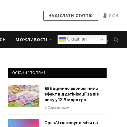
НАДІСЛАТИ СТАТТЮ
ВХІД
Ukrainian
ECH
МОЖЛИВОСТІ
ОСТАННІ ПО ТЕМІ
БЕБ оцінило економічний
ефект від детінізації за пів
року у 13,8 млрд грн
8 Серпня 2026
OpenAI скасовує ліміти на