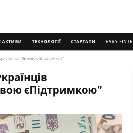
 АКТИВИ
ТЕХНОЛОГІЇ
СТАРТАПИ
EASY FINT
скористалися “Зимовою єПідтримкою”
українців
овою єПідтримкою”