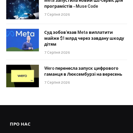
Meta запустила новий ШІ-сервіс для
програмістів – Muse Code
7 Серпня 2026
Суд зобов’язав Meta виплатити
майже $1 млрд через завдану шкоду
дітям
7 Серпня 2026
Wero перенесла запуск цифрового
гаманця в Люксембурзі на вересень
7 Серпня 2026
ПРО НАС