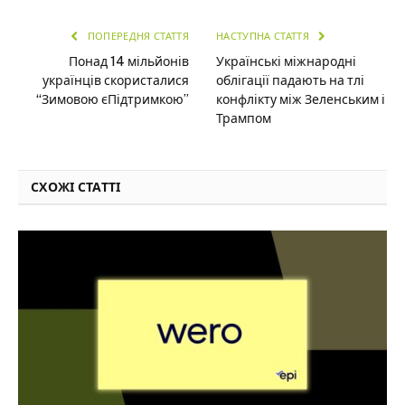
ПОПЕРЕДНЯ СТАТТЯ
НАСТУПНА СТАТТЯ
Понад 14 мільйонів
Українські міжнародні
українців скористалися
облігації падають на тлі
“Зимовою єПідтримкою”
конфлікту між Зеленським і
Трампом
СХОЖІ СТАТТІ