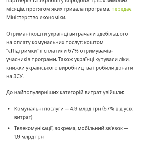
партнерів та Укрпошту впродовж трьох зимових
місяців, протягом яких тривала програма,
передає
Міністерство економіки.
Отримані кошти українці витрачали здебільшого
на оплату комунальних послуг: коштом
“єПідтримки” її сплатили 57% отримувачів-
учасників програми. Також українці купували ліки,
книжки українського виробництва і робили донати
на ЗСУ.
До найпопулярніших категорій витрат увійшли:
Комунальні послуги — 4,9 млрд грн (57% від усіх
витрат)
Телекомунікації, зокрема, мобільний зв’язок —
1,9 млрд грн