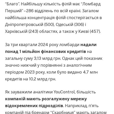
“Благо”. Найбільшу кількість філій має “Ломбард
Перший” – 286 відділень по всій країні. Загалом
найбільша концентрація філій спостерігається в
Дніпропетровській (500), Одеській (306) і
Харківській (243) областях, а також у Києві (457).
За три квартали 2024 року ломбарди
надали
понад 1 мільйон фінансових кредитів
на
загальну суму 3,13 млрд грн. Однак цей показник
значно нижчий у порівнянні з аналогічним
періодом 2023 року, коли було видано 4,7 млн
кредитів на 10,2 млрд грн.
Як зауважили аналітики YouControl, більшість
компаній мають розгалужену мережу
відокремлених підрозділів
. Наприклад, п’ять
компаній під брендом “Скарбниця” мають загалом