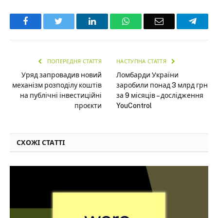
Facebook
Twitter
LinkedIn
WhatsApp
Email
Teleg
ПОПЕРЕДНЯ СТАТТЯ
НАСТУПНА СТАТТЯ
Уряд запровадив новий
Ломбарди України
механізм розподілу коштів
заробили понад 3 млрд грн
на публічні інвестиційні
за 9 місяців – дослідження
проєкти
YouControl
СХОЖІ СТАТТІ