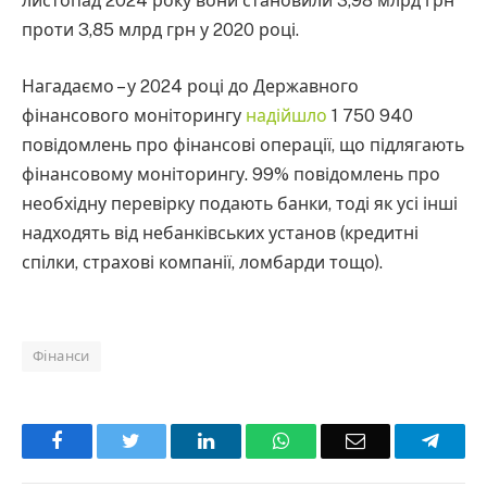
листопад 2024 року вони становили 3,98 млрд грн
проти 3,85 млрд грн у 2020 році.
Нагадаємо – у 2024 році до Державного
фінансового моніторингу
надійшло
1 750 940
повідомлень про фінансові операції, що підлягають
фінансовому моніторингу. 99% повідомлень про
необхідну перевірку подають банки, тоді як усі інші
надходять від небанківських установ (кредитні
спілки, страхові компанії, ломбарди тощо).
Фінанси
Facebook
Twitter
LinkedIn
WhatsApp
Email
Teleg