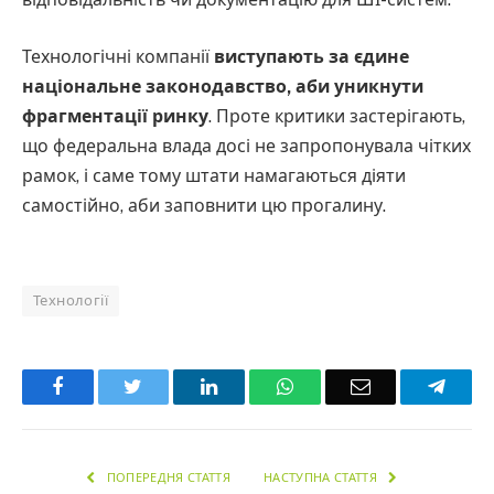
Технологічні компанії
виступають за єдине
національне законодавство, аби уникнути
фрагментації ринку
. Проте критики застерігають,
що федеральна влада досі не запропонувала чітких
рамок, і саме тому штати намагаються діяти
самостійно, аби заповнити цю прогалину.
Технології
Facebook
Twitter
LinkedIn
WhatsApp
Email
Teleg
ПОПЕРЕДНЯ СТАТТЯ
НАСТУПНА СТАТТЯ