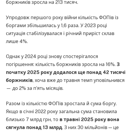
боржників зросла на 213 тисяч.
Упродовж першого року війни кількість ФОПів із
боргами збільшилась у 1,6 раза. У 2023 році
ситуація стабілізувалася і річний приріст склав
лише 4%.
Однак у 2024 році знову спостерігалося
погіршення: кількість боржників зросла на 16%.
З
початку 2025 року додалося ще понад 42 тисячі
боржників
, хоча вже до травня темп уповільнився
— до 2% за п’ять місяців.
Разом із кількістю ФОПів зростала й сума боргу.
Якщо в січні 2022 року загальна сума становила
близько 7 млрд грн, то
в травні 2025 року вона
сягнула понад 13 млрд
. З них 30 мільйонів — це