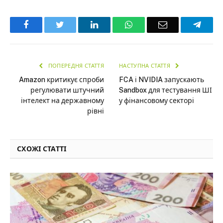
Facebook
Twitter
LinkedIn
WhatsApp
Email
Teleg
ПОПЕРЕДНЯ СТАТТЯ
НАСТУПНА СТАТТЯ
Amazon критикує спроби
FCA і NVIDIA запускають
регулювати штучний
Sandbox для тестування ШІ
інтелект на державному
у фінансовому секторі
рівні
СХОЖІ СТАТТІ