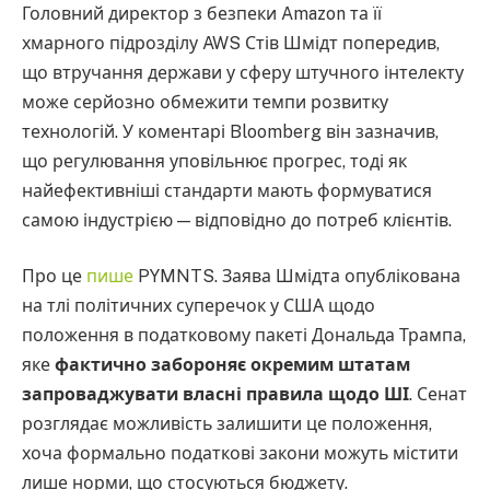
Головний директор з безпеки Amazon та її
хмарного підрозділу AWS Стів Шмідт попередив,
що втручання держави у сферу штучного інтелекту
може серйозно обмежити темпи розвитку
технологій. У коментарі Bloomberg він зазначив,
що регулювання уповільнює прогрес, тоді як
найефективніші стандарти мають формуватися
самою індустрією — відповідно до потреб клієнтів.
Про це
пише
PYMNTS. Заява Шмідта опублікована
на тлі політичних суперечок у США щодо
положення в податковому пакеті Дональда Трампа,
яке
фактично забороняє окремим штатам
запроваджувати власні правила щодо ШІ
. Сенат
розглядає можливість залишити це положення,
хоча формально податкові закони можуть містити
лише норми, що стосуються бюджету.