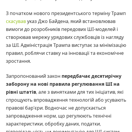
З початком нового президентського терміну Трамп
скасував
указ Джо Байдена, який встановлював
вимоги до розробників передових ШІ-моделей і
створював мережу урядових службовців із нагляду
за ШІ. Адміністрація Трампа виступає за мінімізацію
правил, роблячи ставку на інновації та економічне
зростання.
Запропонований закон
передбачає десятирічну
заборону на нові правила регулювання ШІ на
рівні штатів
, але з винятками для тих ініціатив, які
спрощують впровадження технологій або усувають
правові бар’єри. Водночас не допускається
запровадження норм, що регулюють технічні
характеристики, обробку даних, податки,
відповідальність чи документацію для ШІ-систем.