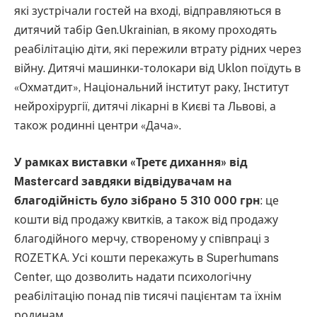
які зустрічали гостей на вході, відправляються в
дитячий табір Gen.Ukrainian, в якому проходять
реабілітацію діти, які пережили втрату рідних через
війну. Дитячі машинки-толокари від Uklon поїдуть в
«Охматдит», Національний інститут раку, Інститут
нейрохірургії, дитячі лікарні в Києві та Львові, а
також родинні центри «Дача».
У рамках виставки «Третє дихання» від
Mastercard завдяки відвідувачам на
благодійність було зібрано 5 310 000 грн
: це
кошти від продажу квитків, а також від продажу
благодійного мерчу, створеному у співпраці з
ROZETKA. Усі кошти перекажуть в Superhumans
Center, що дозволить надати психологічну
реабілітацію понад пів тисячі пацієнтам та їхнім
родинам.