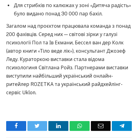
Для стрибків по калюжах у зоні «Дитяча радість»
було видано понад 30 000 пар бахіл.
Загалом над проєктом працювала команда з понад
200 фахівців. Серед них — світові зірки у галузі
психології Пол та Ів Екмани, Бессел ван дер Колк
(автор книги «Тіло веде лік»), консультант Джозеф
Леду. Кураторкою виставки стала відома
психологиня Світлана Ройз. Партнерами виставки
виступили найбільший український онлайн-
ритейлер ROZETKA та український райдхейлінг-
сервіс Uklon.
Facebook
Twitter
LinkedIn
WhatsApp
Email
Teleg