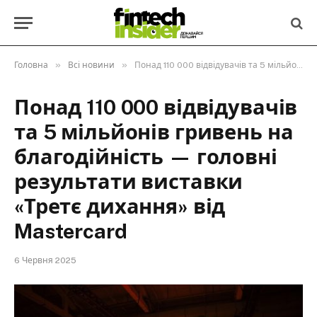
»
»
Головна
Всі новини
Понад 110 000 відвідувачів та 5 мільйонів гривень на благодійність — головні результати виставки «Третє дихання» від Mastercard
Понад 110 000 відвідувачів
та 5 мільйонів гривень на
благодійність — головні
результати виставки
«Третє дихання» від
Mastercard
6 Червня 2025