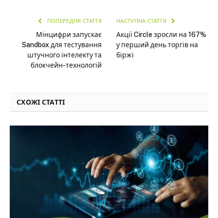
ПОПЕРЕДНЯ СТАТТЯ
НАСТУПНА СТАТТЯ
Мінцифри запускає
Акції Circle зросли на 167%
Sandbox для тестування
у перший день торгів на
штучного інтелекту та
біржі
блокчейн-технологій
СХОЖІ СТАТТІ