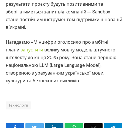
результати проєкту будуть позитивними та
зберігатиметься запит від компаній — Sandbox
стане постійним інструментом підтримки інновацій
в Україні.
Нагадаємо – Мінцифри оголосило про амбітні
плани
запустити
велику мовну модель штучного
інтелекту до кінця 2025 року. Вона стане першою
національною LLM (Large Language Model),
створеною з урахуванням української мови,
культури та безпекових викликів.
Технології
Facebook
Twitter
LinkedIn
WhatsApp
Email
Teleg